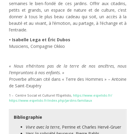
semaines le bien-fondé de ces jardins. Offrir aux citadins,
petits et grands, un espace de nature et de culture, c’est
donner à tous le plus beau cadeau qui soit, un accès à la
beauté et au vivant, à l’émotion, au partage, à l’échange et à
l’entraide.
• Isabelle Lega et Éric Dubos
Musiciens, Compagnie Okkio
« Nous n’héritons pas de la terre de nos ancêtres, nous
l’empruntons à nos enfants. »
Proverbe africain cité dans « Terre des Hommes » – Antoine
de Saint-Exupéry
1 –
Centre Social et Culturel l’Espélido
,
https://www.espelido.fr/
https://www.espelido.fr/index.php/jardins-familiaux
Bibliographie
Vivre avec la terre
, Perrine et Charles Hervé-Gruer
Vers la sobriété heureuse
, Pierre Rabhi