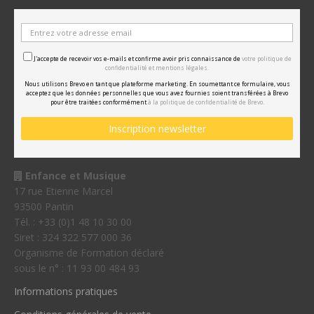
J'accepte de recevoir vos e-mails et confirme avoir pris connaissance de
votre politique de
confidentialité et mentions légales.
Nous utilisons Brevo en tant que plateforme marketing. En soumettant ce formulaire, vous
acceptez que les données personnelles que vous avez fournies soient transférées à Brevo
pour être traitées conformément
à la politique de confidentialité de Brevo.
Enfance et Musique
17 rue Etienne Marcel
93500 Pantin
Tél. : +33 (0)1 48 10 30 00
Siret : 324 322 577 000 36
Organisme de Formation déclaré
sous le n° : 11 93 00 484 93
Informations pratiques