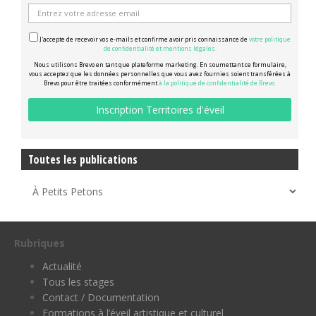
J'accepte de recevoir vos e-mails et confirme avoir pris connaissance de
votre politique
de confidentialité et mentions légales.
Nous utilisons Brevo en tant que plateforme marketing. En soumettant ce formulaire,
vous acceptez que les données personnelles que vous avez fournies soient transférées à
Brevo pour être traitées conformément
à la politique de confidentialité de Brevo.
Toutes les publications
Rubriques
Actualité
Tous les stages
Contact / Documentation
Formations à l’éveil artistique et culturel