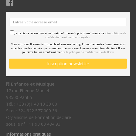
J'accepte de recevoir vos e-mails et confirme avoir pris connaissance de
votre politique de
confidentialité et mentions légales.
Nous utilisons Brevo en tant que plateforme marketing. En soumettant ce formulaire, vous
acceptez que les données personnelles que vous avez fournies soient transférées à Brevo
pour être traitées conformément
à la politique de confidentialité de Brevo.
Enfance et Musique
17 rue Etienne Marcel
93500 Pantin
Tél. : +33 (0)1 48 10 30 00
Siret : 324 322 577 000 36
Organisme de Formation déclaré
sous le n° : 11 93 00 484 93
Informations pratiques