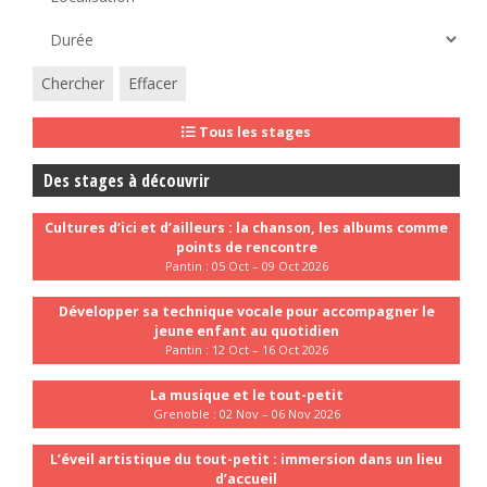
Chercher
Effacer
Tous les stages
Des stages à découvrir
Cultures d’ici et d’ailleurs : la chanson, les albums comme
points de rencontre
Pantin : 05 Oct – 09 Oct 2026
Développer sa technique vocale pour accompagner le
jeune enfant au quotidien
Pantin : 12 Oct – 16 Oct 2026
La musique et le tout-petit
Grenoble : 02 Nov – 06 Nov 2026
L’éveil artistique du tout-petit : immersion dans un lieu
d’accueil