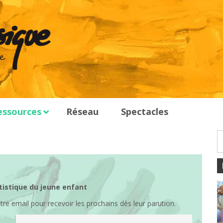
essources
Réseau
Spectacles
artistique du jeune enfant
re email pour recevoir les prochains dès leur parution.