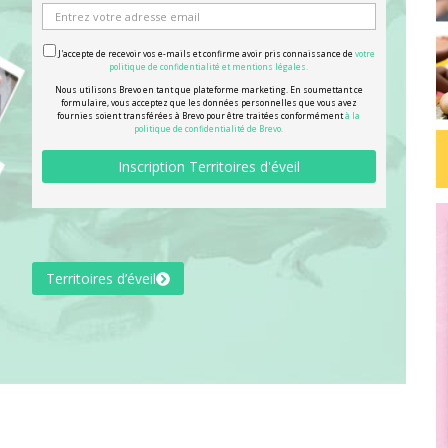
J'accepte de recevoir vos e-mails et confirme avoir pris connaissance de
votre
politique de confidentialité et mentions légales.
Nous utilisons Brevo en tant que plateforme marketing. En soumettant ce
formulaire, vous acceptez que les données personnelles que vous avez
fournies soient transférées à Brevo pour être traitées conformément
à la
politique de confidentialité de Brevo.
Territoires d’éveil