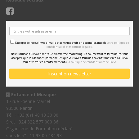
J'accepte de recevoir vos e-mails et confirme avoir pris connaissance de
votre politique de
confidentialité et mentions légales.
Nous utilisons Brevo en tant que plateforme marketing. En soumettant ce formulaire, vous
acceptez que les données personnelles que vous avez fournies soient transférées à Brevo
pour être traitées conformément
à la politique de confidentialité de Brevo.
Enfance et Musique
17 rue Etienne Marcel
93500 Pantin
Tél. : +33 (0)1 48 10 30 00
Siret : 324 322 577 000 36
Organisme de Formation déclaré
sous le n° : 11 93 00 484 93