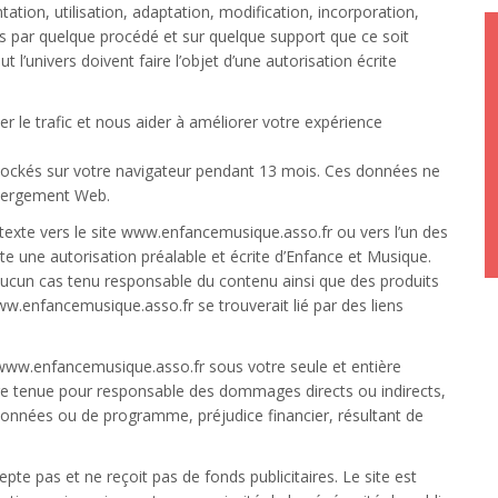
ation, utilisation, adaptation, modification, incorporation,
les par quelque procédé et sur quelque support que ce soit
t l’univers doivent faire l’objet d’une autorisation écrite
r le trafic et nous aider à améliorer votre expérience
stockés sur votre navigateur pendant 13 mois. Ces données ne
hébergement Web.
texte vers le site www.enfancemusique.asso.fr ou vers l’un des
e une autorisation préalable et écrite d’Enfance et Musique.
aucun cas tenu responsable du contenu ainsi que des produits
ww.enfancemusique.asso.fr se trouverait lié par des liens
e www.enfancemusique.asso.fr sous votre seule et entière
re tenue pour responsable des dommages directs ou indirects,
données ou de programme, préjudice financier, résultant de
te pas et ne reçoit pas de fonds publicitaires. Le site est