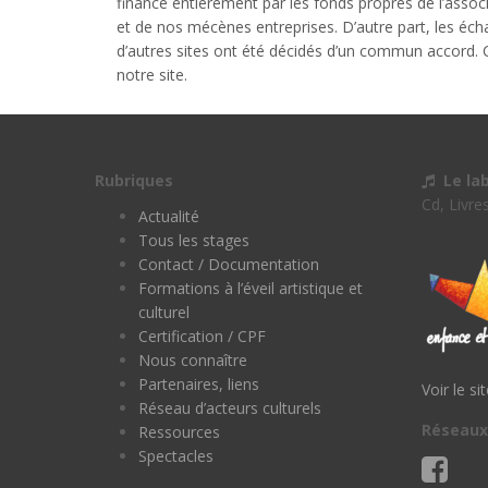
financé entièrement par les fonds propres de l’associ
et de nos mécènes entreprises. D’autre part, les éch
d’autres sites ont été décidés d’un commun accord. 
notre site.
Rubriques
Le la
Cd, Livre
Actualité
Tous les stages
Contact / Documentation
Formations à l’éveil artistique et
culturel
Certification / CPF
Nous connaître
Partenaires, liens
Voir le si
Réseau d’acteurs culturels
Réseaux
Ressources
Spectacles