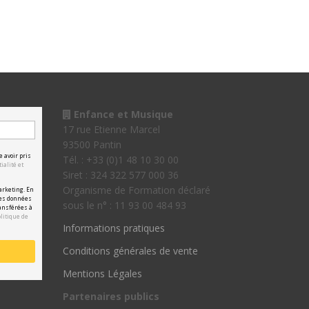
Enfance et Musique
17 rue Etienne Marcel
93500 Pantin
e avoir pris
Tél. : +33 (0)1 48 10 30 00
ialité et
Siret : 324 322 577 000 36
Organisme de Formation déclaré
arketing. En
les données
sous le n° : 11 93 00 484 93
ansférées à
olitique de
Informations pratiques
Conditions générales de vente
Mentions Légales
Partenaires publics