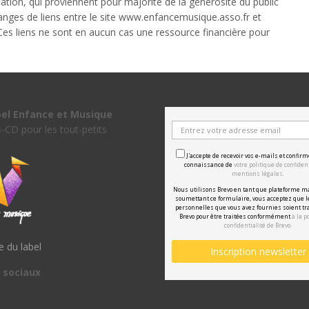
ation, qui proviennent pour majorité de la générosité du public
anges de liens entre le site www.enfancemusique.asso.fr et
Ces liens ne sont en aucun cas une ressource financière pour
bel Enfance et Musique
s-CD pour les tout-petits
J'accepte de recevoir vos e-mails et confirm
connaissance de
votre politique de confident
mentions légales.
Nous utilisons Brevo en tant que plateforme m
soumettant ce formulaire, vous acceptez que 
personnelles que vous avez fournies soient tr
Brevo pour être traitées conformément
à la p
confidentialité de Brevo.
te du label
 sociaux