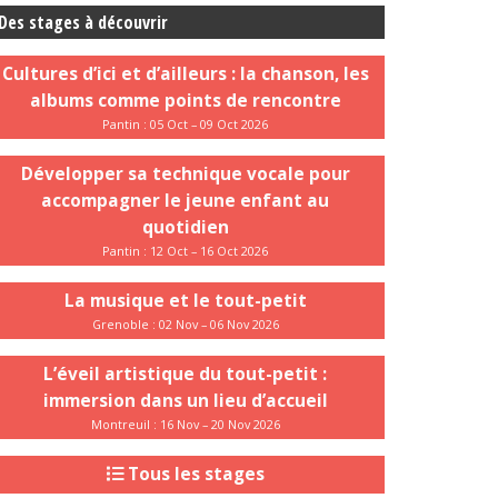
Des stages à découvrir
Cultures d’ici et d’ailleurs : la chanson, les
albums comme points de rencontre
Pantin : 05 Oct – 09 Oct 2026
Développer sa technique vocale pour
accompagner le jeune enfant au
quotidien
Pantin : 12 Oct – 16 Oct 2026
La musique et le tout-petit
Grenoble : 02 Nov – 06 Nov 2026
L’éveil artistique du tout-petit :
immersion dans un lieu d’accueil
Montreuil : 16 Nov – 20 Nov 2026
Tous les stages