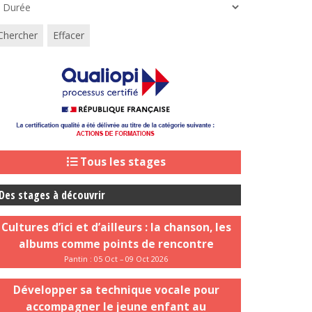
Chercher
Effacer
Tous les stages
Des stages à découvrir
Cultures d’ici et d’ailleurs : la chanson, les
albums comme points de rencontre
Pantin : 05 Oct – 09 Oct 2026
Développer sa technique vocale pour
accompagner le jeune enfant au