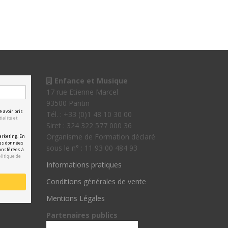
Enfance et Musique
17 rue Etienne Marcel
93500 Pantin
e avoir pris
Tél. : +33 (0)1 48 10 30 00
ialité et
Siret : 324 322 577 000 36
Organisme de Formation déclaré
arketing. En
les données
sous le n° : 11 93 00 484 93
ansférées à
olitique de
Informations pratiques
Conditions générales de vente
Mentions Légales
Partenaires publics