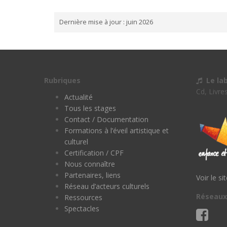
Dernière mise à jour : juin 2026
Rubriques
Le la
Cd, Livre
Actualité
Tous les stages
Contact / Documentation
Formations à l’éveil artistique et
culturel
Certification / CPF
Nous connaître
Partenaires, liens
Voir le si
Réseau d’acteurs culturels
Réseaux
Ressources
Spectacles