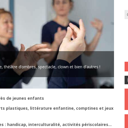
soins : thème, durée, entre adultes ou en présence des enfants...
rès de jeunes enfants
rts plastiques, littérature enfantine, comptines et jeux
 : handicap, interculturalité, activités périscolaires…