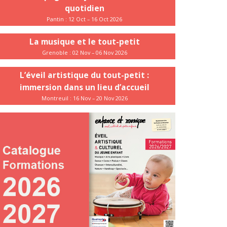
quotidien
Pantin : 12 Oct – 16 Oct 2026
La musique et le tout-petit
Grenoble : 02 Nov – 06 Nov 2026
L’éveil artistique du tout-petit :
immersion dans un lieu d’accueil
Montreuil : 16 Nov – 20 Nov 2026