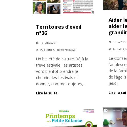
Aider l
aider l
Territoires d’éveil
grandi
n°36
3 Juin 2026
17 Juin 2026
Actualité
,
M
Publication
,
Territoires D'éveil
Le Conseil
Un bel été de culture Déjà la
l’adolesc
trêve estivale, les artistes
de la fami
vont bientôt prendre le
de l’âge 
chemin des festivals et
jeudi…
donner, comme toujours,…
Lire la sui
Lire la suite