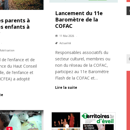
Lancement du 11e
Baromètre de la
es parents à
COFAC
es enfants à
r
11 Mai 2026
Actualité
obilisation
Responsables associatifs du
secteur culturel, membres ou
 de l’enfance et de
non du réseau de la COFAC,
ence du Haut Conseil
participez au 11e Baromètre
lle, de l’enfance et
Flash de la COFAC et…
(HCFEA) a adopté
Lire la suite
te