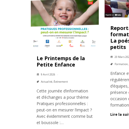
Report
formati
La poés
petits
Le Printemps de la
20 Mars 20
Petite Enfance
Formation
,
Enfance e
9 Avril 2026
régulière
Actualité
,
Événement
d’équipes,
Cette journée d’information
présence 
et d’échanges a pour thème
occasion d
Pratiques professionnelles :
formation
peut-on en mesurer l’impact ?
Lire la sui
Avec évidemment comme but
et boussole :…