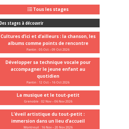
Tous les stages
Des stages à découvrir
Cultures d’ici et d’ailleurs : la chanson, les
albums comme points de rencontre
Pantin : 05 Oct – 09 Oct 2026
Développer sa technique vocale pour
accompagner le jeune enfant au
quotidien
Pantin : 12 Oct – 16 Oct 2026
La musique et le tout-petit
Grenoble : 02 Nov – 06 Nov 2026
L’éveil artistique du tout-petit :
immersion dans un lieu d’accueil
Montreuil : 16 Nov – 20 Nov 2026