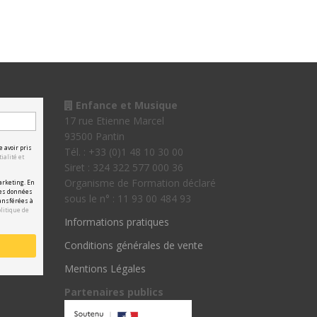
Enfance et Musique
17 rue Etienne Marcel
93500 Pantin
e avoir pris
Tél. : +33 (0)1 48 10 30 00
ialité et
Siret : 324 322 577 000 36
Organisme de Formation déclaré
arketing. En
les données
sous le n° : 11 93 00 484 93
ansférées à
olitique de
Informations pratiques
Conditions générales de vente
Mentions Légales
Partenaires publics