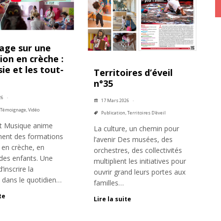
age sur une
on en crèche :
ie et les tout-
Territoires d’éveil
n°35
26
17 Mars 2026
Témoignage
,
Vidéo
Publication
,
Territoires D'éveil
t Musique anime
La culture, un chemin pour
ment des formations
l’avenir Des musées, des
 en crèche, en
orchestres, des collectivités
des enfants. Une
multiplient les initiatives pour
’inscrire la
ouvrir grand leurs portes aux
 dans le quotidien…
familles…
te
Lire la suite