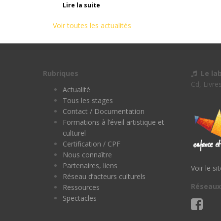
Lire la suite
Voir toutes les actualités
Rubriques
Le la
Cd, Livre
Actualité
Tous les stages
Contact / Documentation
Formations à l’éveil artistique et
culturel
Certification / CPF
Nous connaître
Partenaires, liens
Voir le si
Réseau d’acteurs culturels
Réseaux
Ressources
Spectacles