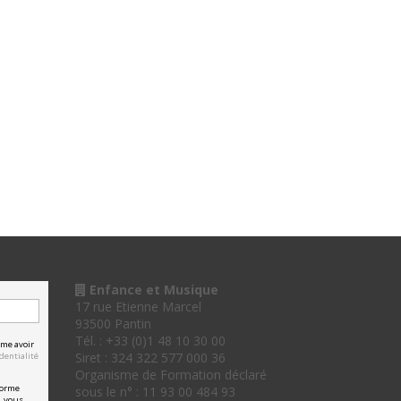
Enfance et Musique
17 rue Etienne Marcel
93500 Pantin
Tél. : +33 (0)1 48 10 30 00
rme avoir
Siret : 324 322 577 000 36
dentialité
Organisme de Formation déclaré
forme
sous le n° : 11 93 00 484 93
, vous