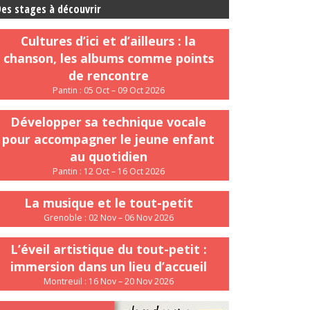
es stages à découvrir
Cultures d’ici et d’ailleurs : la
chanson, les albums comme points
de rencontre
Pantin : 05 Oct – 09 Oct 2026
Développer sa technique vocale
pour accompagner le jeune enfant
au quotidien
Pantin : 12 Oct – 16 Oct 2026
La musique et le tout-petit
Grenoble : 02 Nov – 06 Nov 2026
L’éveil artistique du tout-petit :
immersion dans un lieu d’accueil
Montreuil : 16 Nov – 20 Nov 2026