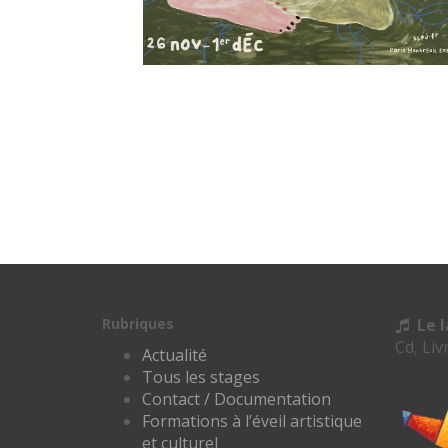
Rubriques
Le 
Cd, Liv
Actualité
Tous les stages
Contact / Documentation
Formations à l’éveil artistique
et culturel