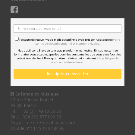
J'accepte de recevoir vos e-mails et confirme avoir pris connaissance de
votre
politique de confidentialité et mentions légales.
Nous utilisons Brevo en tant que plateforme marketing. En soumettant ce
formulaire, vous acceptez que les données personnelles que vous avez fournies
soient transférées à Brevo pour être traitées conformément
à la politique de
confidentialité de Brevo.
Enfance et Musique
17 rue Etienne Marcel
93500 Pantin
Tél. : +33 (0)1 48 10 30 00
Siret : 324 322 577 000 36
Organisme de Formation déclaré
sous le n° : 11 93 00 484 93