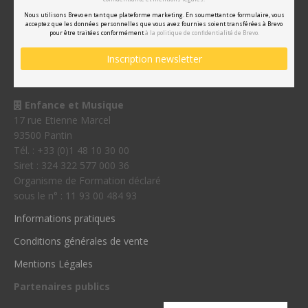
Nous utilisons Brevo en tant que plateforme marketing. En soumettant ce formulaire, vous
acceptez que les données personnelles que vous avez fournies soient transférées à Brevo
pour être traitées conformément
à la politique de confidentialité de Brevo.
Enfance et Musique
17 rue Etienne Marcel
93500 Pantin
Tél. : +33 (0)1 48 10 30 00
Siret : 324 322 577 000 36
Organisme de Formation déclaré
sous le n° : 11 93 00 484 93
Informations pratiques
Conditions générales de vente
Mentions Légales
Partenaires publics