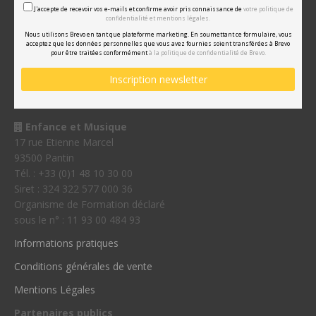
J'accepte de recevoir vos e-mails et confirme avoir pris connaissance de
votre politique de
confidentialité et mentions légales.
Nous utilisons Brevo en tant que plateforme marketing. En soumettant ce formulaire, vous
acceptez que les données personnelles que vous avez fournies soient transférées à Brevo
pour être traitées conformément
à la politique de confidentialité de Brevo.
Enfance et Musique
17 rue Etienne Marcel
93500 Pantin
Tél. : +33 (0)1 48 10 30 00
Siret : 324 322 577 000 36
Organisme de Formation déclaré
sous le n° : 11 93 00 484 93
Informations pratiques
Conditions générales de vente
Mentions Légales
Partenaires publics