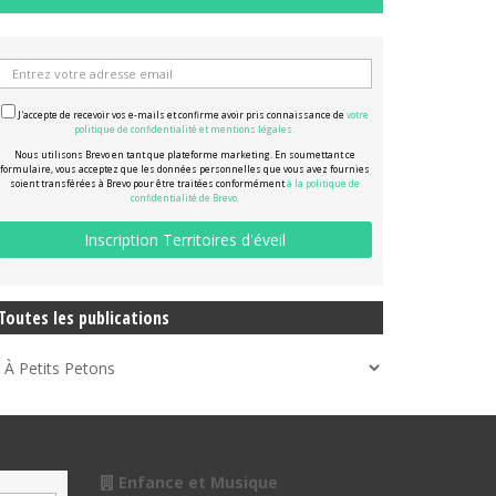
J'accepte de recevoir vos e-mails et confirme avoir pris connaissance de
votre
politique de confidentialité et mentions légales.
Nous utilisons Brevo en tant que plateforme marketing. En soumettant ce
formulaire, vous acceptez que les données personnelles que vous avez fournies
soient transférées à Brevo pour être traitées conformément
à la politique de
confidentialité de Brevo.
Toutes les publications
Enfance et Musique