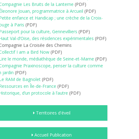
Compagnie Les Bruits de la Lanterne
(PDF)
Éleonore Jouan, programmatrice à Arcueil
(PDF)
Petite enfance et Handicap ; une crèche de la Croix-
ouge à Paris
(PDF)
Passeport pour la culture, Gennevilliers
(PDF)
Haut Val-d’Oise, des résidences expérimentales
(PDF)
 Compagnie La Croisée des Chemins
Collectif I am a Bird Now
(PDF)
Lire le monde, médiathèque de Seine-et-Marne
(PDF)
Compagnie Praxinoscope, penser la culture comme
n jardin
(PDF)
Le RAM de Bagnolet
(PDF)
Ressources en Île-de-France
(PDF)
Historique, d’un protocole à l’autre
(PDF)
Territoires d'éveil
Accueil Publication