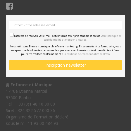
J'accepte de recevoir vos e-mails et confirme avoir pris connaissance de
votre politique de
confidentialité et mentions légales.
Nous utilisons Brevo en tant que plateforme marketing. En soumettant ce formulaire, vous
acceptez que les données personnelles que vous avez fournies soient transférées à Brevo
pour être traitées conformément
à la politique de confidentialité de Brevo.
Enfance et Musique
17 rue Etienne Marcel
93500 Pantin
Tél. : +33 (0)1 48 10 30 00
Siret : 324 322 577 000 36
Organisme de Formation déclaré
sous le n° : 11 93 00 484 93