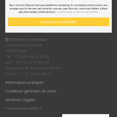
Nous utilisons Brevo en tant que plateforme marketing. En soumettant ce formulaire, vous
acceptez que les données personnelles que vous avez fournies soient transférées à Brevo
pour être traitées conformément
à la politique de confidentialité de Brevo.
Enfance et Musique
17 rue Etienne Marcel
93500 Pantin
Tél. : +33 (0)1 48 10 30 00
Siret : 324 322 577 000 36
Organisme de Formation déclaré
sous le n° : 11 93 00 484 93
Informations pratiques
Conditions générales de vente
Mentions Légales
Partenaires publics