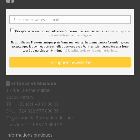
J'accepte de recevoir vos e-mails et confirme avoir pris connaissance de
votre politique de
confidentialité et mentions légales.
Nous utilisons Brevo en tant que plateforme marketing. En soumettant ce formulaire, vous
acceptez que les données personnelles que vous avez fournies soient transférées à Brevo
pour être traitées conformément
à la politique de confidentialité de Brevo.
Enfance et Musique
17 rue Etienne Marcel
93500 Pantin
Tél. : +33 (0)1 48 10 30 00
Siret : 324 322 577 000 36
Organisme de Formation déclaré
sous le n° : 11 93 00 484 93
Informations pratiques