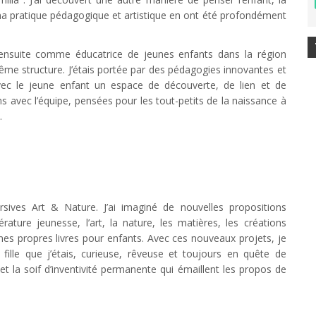
, ma pratique pédagogique et artistique en ont été profondément
nsuite comme éducatrice de jeunes enfants dans la région
même structure. J’étais portée par des pédagogies innovantes et
vec le jeune enfant un espace de découverte, de lien et de
ns avec l’équipe, pensées pour les tout-petits de la naissance à
.
ersives Art & Nature. J’ai imaginé de nouvelles propositions
térature jeunesse, l’art, la nature, les matières, les créations
e mes propres livres pour enfants. Avec ces nouveaux projets, je
fille que j’étais, curieuse, rêveuse et toujours en quête de
t la soif d’inventivité permanente qui émaillent les propos de