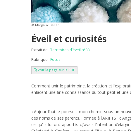
© Margaux Delier
Éveil et curiosités
Extrait de :
Territoires d’éveil n°33
Rubrique :
Focus
Voir la page sur le PDF
Comment unir le patrimoine, la création et l’explorat
enlacent une fine connaissance du tout-petit et une q
« Aujourd’hui je poursuis mon chemin sous un nouv
1
des noms de ses parents. Formée à l’ARIFTS
d’Ange
ce qu’ils lui ont apporté. « J’avais l’intention d’élar
Créativité à Genève… et surtout l’Italie, à Reggio E