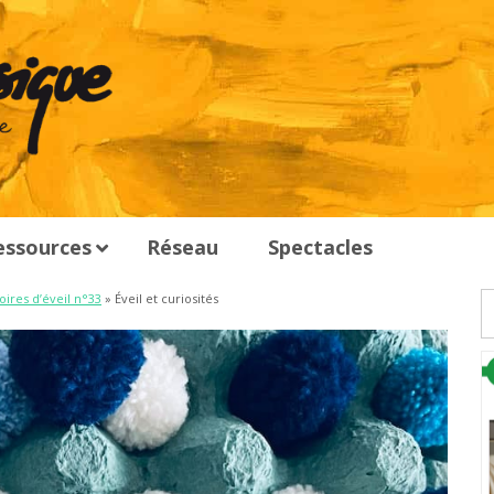
essources
Réseau
Spectacles
oires d’éveil n°33
» Éveil et curiosités