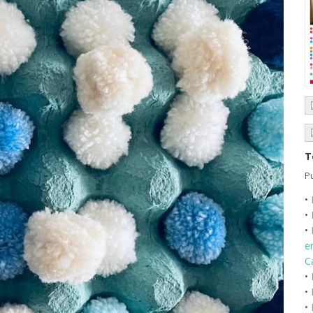
T
Pu
•
•
•
en
C
•
•
•