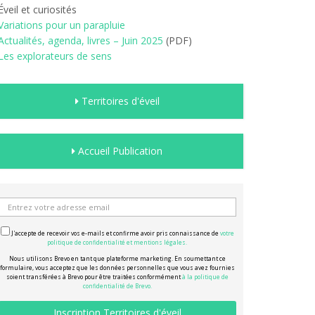
Éveil et curiosités
Variations pour un parapluie
Actualités, agenda, livres – Juin 2025
(PDF)
Les explorateurs de sens
Territoires d'éveil
Accueil Publication
J'accepte de recevoir vos e-mails et confirme avoir pris connaissance de
votre
politique de confidentialité et mentions légales.
Nous utilisons Brevo en tant que plateforme marketing. En soumettant ce
formulaire, vous acceptez que les données personnelles que vous avez fournies
soient transférées à Brevo pour être traitées conformément
à la politique de
confidentialité de Brevo.