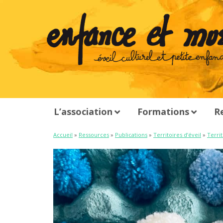
L’association
Formations
R
Accueil
»
Ressources
»
Publications
»
Territoires d’éveil
»
Territ