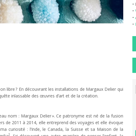
• 
•
•
•
ion libre ? En découvrant les installations de Margaux Delier qui
uête inlassable des œuvres d’art et de la création.
eau nom : Margaux Delier ». Ce patronyme est né de la fusion
rs de 2011 à 2014, elle entreprend des voyages et elle évoque
gir ma curiosité : l’Inde, le Canada, la Suisse et sa Maison de la
2
milia
. J’ai découvert une autre manière de penser l’enfant, la