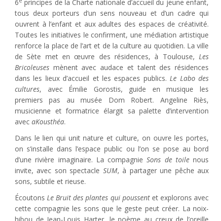
e
6
principes de la Charte nationale d’accueil du jeune enfant,
tous deux porteurs d’un sens nouveau et d’un cadre qui
ouvrent à l’enfant et aux adultes des espaces de créativité.
Toutes les initiatives le confirment, une médiation artistique
renforce la place de l’art et de la culture au quotidien. La ville
de Sète met en œuvre des résidences, à Toulouse,
Les
Bricoleuses
mènent avec audace et talent des résidences
dans les lieux d’accueil et les espaces publics.
Le Labo des
cultures
, avec Émilie Gorostis, guide en musique les
premiers pas au musée Dom Robert. Angeline Riès,
musicienne et formatrice élargit sa palette d’intervention
avec
aKousthéa
.
Dans le lien qui unit nature et culture, on ouvre les portes,
on s’installe dans l’espace public ou l’on se pose au bord
d’une rivière imaginaire. La compagnie
Sons de toile
nous
invite, avec son spectacle
SUM
, à partager une pêche aux
sons, subtile et rieuse.
Écoutons
Le Bruit des plantes qui poussent
et explorons avec
cette compagnie les sons que le geste peut créer. La noix-
hibou de Jean-Louis Harter, le poème au creux de l’oreille