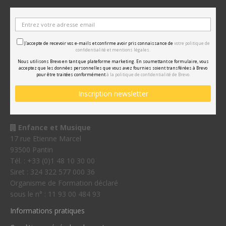
J'accepte de recevoir vos e-mails et confirme avoir pris connaissance de
votre politique de
confidentialité et mentions légales.
Nous utilisons Brevo en tant que plateforme marketing. En soumettant ce formulaire, vous
acceptez que les données personnelles que vous avez fournies soient transférées à Brevo
pour être traitées conformément
à la politique de confidentialité de Brevo.
Enfance et Musique
17 rue Etienne Marcel
93500 Pantin
Tél. : +33 (0)1 48 10 30 00
Siret : 324 322 577 000 36
Organisme de Formation déclaré
sous le n° : 11 93 00 484 93
Informations pratiques