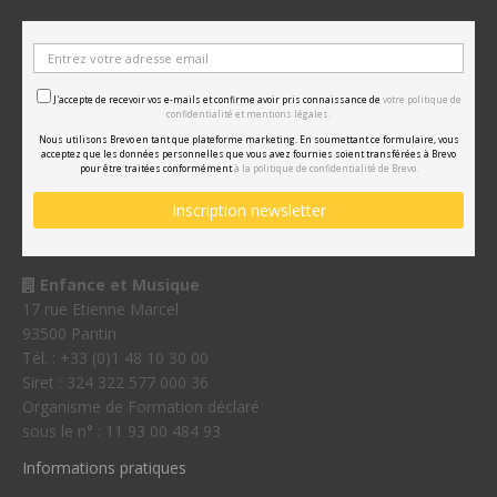
J'accepte de recevoir vos e-mails et confirme avoir pris connaissance de
votre politique de
confidentialité et mentions légales.
Nous utilisons Brevo en tant que plateforme marketing. En soumettant ce formulaire, vous
acceptez que les données personnelles que vous avez fournies soient transférées à Brevo
pour être traitées conformément
à la politique de confidentialité de Brevo.
Enfance et Musique
17 rue Etienne Marcel
93500 Pantin
Tél. : +33 (0)1 48 10 30 00
Siret : 324 322 577 000 36
Organisme de Formation déclaré
sous le n° : 11 93 00 484 93
Informations pratiques