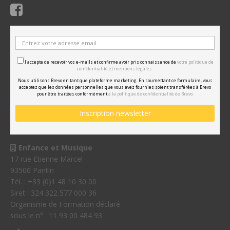
J'accepte de recevoir vos e-mails et confirme avoir pris connaissance de
votre politique de
confidentialité et mentions légales.
Nous utilisons Brevo en tant que plateforme marketing. En soumettant ce formulaire, vous
acceptez que les données personnelles que vous avez fournies soient transférées à Brevo
pour être traitées conformément
à la politique de confidentialité de Brevo.
Enfance et Musique
17 rue Etienne Marcel
93500 Pantin
Tél. : +33 (0)1 48 10 30 00
Siret : 324 322 577 000 36
Organisme de Formation déclaré
sous le n° : 11 93 00 484 93