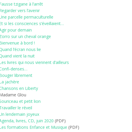
Fausse tzigane à l’arrêt
Regarder vers l’avenir
Une parcelle permaculturelle
Et si les consciences s’éveillaient…
Agir pour demain
Zorro sur un cheval orange
Bienvenue à bord !
Quand l’écran nous lie
Quand vient la nuit
Les livres qui nous viennent d’ailleurs
Confi-denses…
Bouger librement
La jachère
Chansons en Liberty
 Madame Glou
Souriceau et petit lion
Travailler le réveil
Un lendemain joyeux
Agenda, livres, CD, juin 2020
(PDF)
Les formations Enfance et Musique
(PDF)