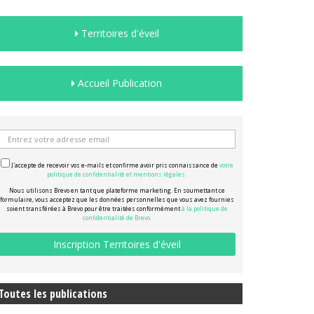
Territoires d'éveil
Accueil Publication
J'accepte de recevoir vos e-mails et confirme avoir pris connaissance de
votre
politique de confidentialité et mentions légales.
Nous utilisons Brevo en tant que plateforme marketing. En soumettant ce
formulaire, vous acceptez que les données personnelles que vous avez fournies
soient transférées à Brevo pour être traitées conformément
à la politique de
confidentialité de Brevo.
Toutes les publications