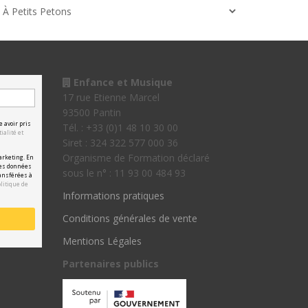
Enfance et Musique
17 rue Etienne Marcel
93500 Pantin
e avoir pris
Tél. : +33 (0)1 48 10 30 00
ialité et
Siret : 324 322 577 000 36
Organisme de Formation déclaré
arketing. En
les données
sous le n° : 11 93 00 484 93
ansférées à
olitique de
Informations pratiques
Conditions générales de vente
Mentions Légales
Partenaires publics