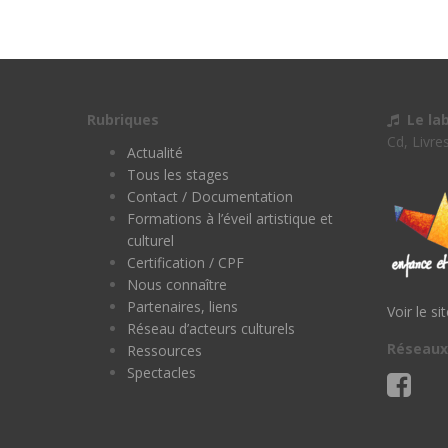
Rubriques
Le la
Cd, Livre
Actualité
Tous les stages
Contact / Documentation
Formations à l’éveil artistique et
culturel
Certification / CPF
Nous connaître
Partenaires, liens
Voir le si
Réseau d’acteurs culturels
Réseaux
Ressources
Spectacles