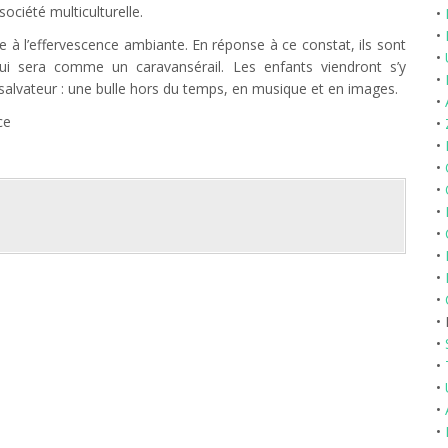
société multiculturelle.
•
•
 à l’effervescence ambiante. En réponse à ce constat, ils sont
•
, qui sera comme un caravansérail. Les enfants viendront s’y
•
salvateur : une bulle hors du temps, en musique et en images.
•
ce
•
•
•
•
•
•
•
•
•
•
•
•
•
•
•