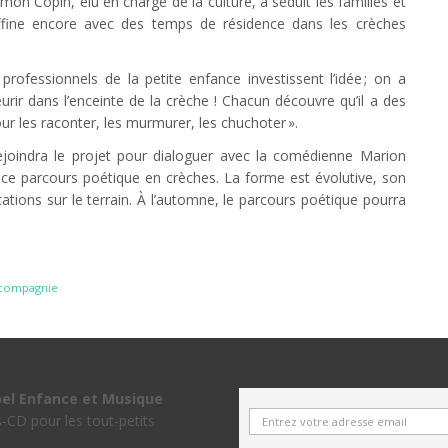
n Copin, élu en charge de la culture, a séduit les familles et
s’affine encore avec des temps de résidence dans les crèches
rofessionnels de la petite enfance investissent l’idée ; on a
r dans l’enceinte de la crèche ! Chacun découvre qu’il a des
ur les raconter, les murmurer, les chuchoter ».
ejoindra le projet pour dialoguer avec la comédienne Marion
 ce parcours poétique en crèches. La forme est évolutive, son
ions sur le terrain. À l’automne, le parcours poétique pourra
-compagnie
bel Enfance et Musique
s-CD pour les tout-petits