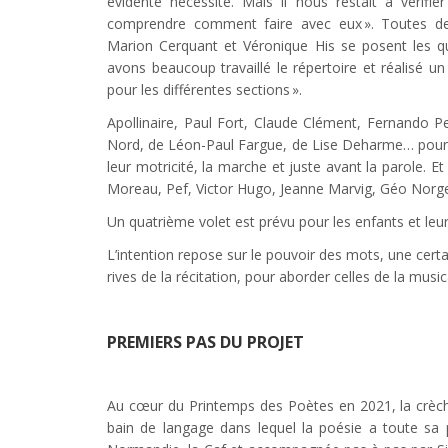
évidente nécessité. Mais il nous restait à vérifi
comprendre comment faire avec eux ». Toutes deux c
Marion Cerquant et Véronique His se posent les qu
avons beaucoup travaillé le répertoire et réalisé 
pour les différentes sections ».
Apollinaire, Paul Fort, Claude Clément, Fernando 
Nord, de Léon-Paul Fargue, de Lise Deharme… pour l
leur motricité, la marche et juste avant la parole. E
Moreau, Pef, Victor Hugo, Jeanne Marvig, Géo Nor
Un quatrième volet est prévu pour les enfants et leur 
L’intention repose sur le pouvoir des mots, une certa
rives de la récitation, pour aborder celles de la musica
PREMIERS PAS DU PROJET
Au cœur du Printemps des Poètes en 2021, la crèche 
bain de langage dans lequel la poésie a toute sa 