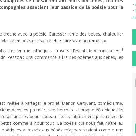
es adaptées se consacrent aux mots déclamés, chantés
•
 compagnies associent leur passion de la poésie pour la
•
a
e crèche avec la poésie. Caresser l’âme des bébés, chatouiller
 Mettre en poésie l’espace et le faire vivre autrement ».
1
lus tard en médiathèque a traversé l’esprit de Véronique His
ndo Pessoa : « J’ai commencé à lire des poèmes aux bébés, les
st invitée à partager le projet. Marion Cerquant, comédienne,
mplique dans les premières recherches. « Lorsque Véronique His
 c’était un très beau cadeau. J’étais intimement persuadée de
-petits comme à nous tous. La poésie qui nous fait naître au
ots poétiques adressés aux bébés m’apparaissaient comme une