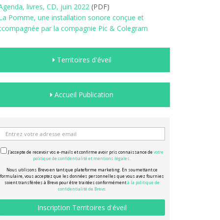
Agenda, livres, CD, juin 2022
(PDF)
La Pomme, une installation sonore conçue et
ccompagnée par la compagnie Pic & Colegram
Territoires d'éveil
Accueil Publication
J'accepte de recevoir vos e-mails et confirme avoir pris connaissance de
votre
politique de confidentialité et mentions légales.
Nous utilisons Brevo en tant que plateforme marketing. En soumettant ce
formulaire, vous acceptez que les données personnelles que vous avez fournies
soient transférées à Brevo pour être traitées conformément
à la politique de
confidentialité de Brevo.