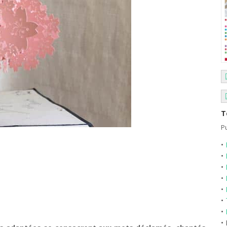
T
Pu
•
•
•
•
•
•
•
•