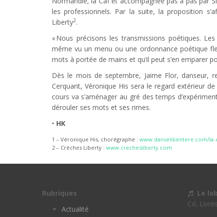
Normandie, la Caf et accompagnée pas à pas par Simo
les professionnels. Par la suite, la proposition 
2
Liberty
.
« Nous précisons les transmissions poétiques. Les p
même vu un menu ou une ordonnance poétique fleuri
mots à portée de mains et qu’il peut s’en emparer po
Dès le mois de septembre, Jaime Flor, danseur, r
Cerquant, Véronique His sera le regard extérieur de
cours va s’aménager au gré des temps d’expérimentat
dérouler ses mots et ses rimes.
•
HK
1 – Véronique His, chorégraphe :
www.danselibentere.com/la
2 – Crèches Liberty :
www.crechesliberty.com
Rubriques
Le la
Cd, Livre
Actualité