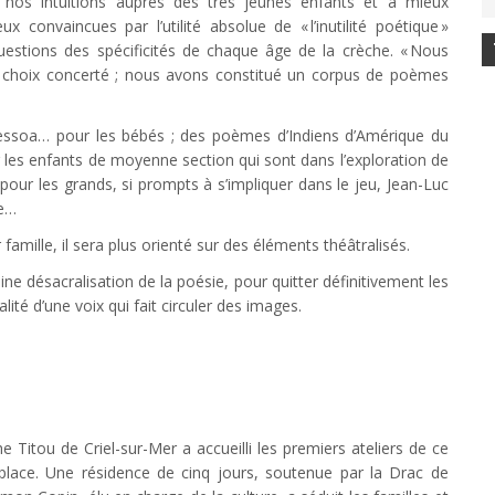
er nos intuitions auprès des très jeunes enfants et à mieux
onvaincues par l’utilité absolue de « l’inutilité poétique »
estions des spécificités de chaque âge de la crèche. « Nous
un choix concerté ; nous avons constitué un corpus de poèmes
Pessoa… pour les bébés ; des poèmes d’Indiens d’Amérique du
es enfants de moyenne section qui sont dans l’exploration de
t pour les grands, si prompts à s’impliquer dans le jeu, Jean-Luc
ge…
famille, il sera plus orienté sur des éléments théâtralisés.
ine désacralisation de la poésie, pour quitter définitivement les
lité d’une voix qui fait circuler des images.
Titou de Criel-sur-Mer a accueilli les premiers ateliers de ce
place. Une résidence de cinq jours, soutenue par la Drac de