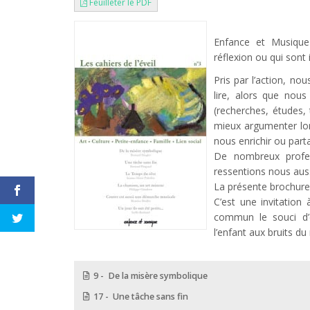
Feuilleter le PDF
Enfance et Musique
réflexion ou qui sont
Pris par l’action, n
lire, alors que nou
(recherches, études,
mieux argumenter lor
nous enrichir ou partag
De nombreux profes
ressentions nous auss
La présente brochure 
C’est une invitation
commun le souci d’év
l’enfant aux bruits du
9 - De la misère symbolique
17 - Une tâche sans fin