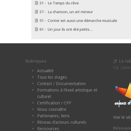
31 - Le Temps du rêve
37 - La chanson, un art mineur
51 - Conter est aussi une démarche musicale
61 - Un jour ils ont été petits…
Rubriques
Le la
Cd, Livre
Actualité
Tous les stages
Contact / Documentation
Formations à l’éveil artistique et
culturel
Certification / CPF
Nous connaître
Partenaires, liens
Voir le si
Réseau d’acteurs culturels
Réseaux
Ressources