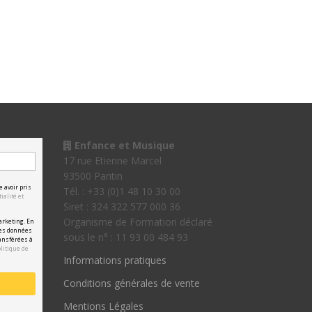
Enfance et Musique
17 rue Etienne Marcel
93500 Pantin
e avoir pris
Tél. : +33 (0)1 48 10 30 00
ialité et
Siret : 324 322 577 000 36
Organisme de Formation déclaré
arketing. En
les données
sous le n° : 11 93 00 484 93
ansférées à
olitique de
Informations pratiques
Conditions générales de vente
Mentions Légales