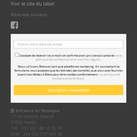
Voir le site du label
Réseaux sociaux
J'accepte de recevoir vos e-mails et confirme avoir pris connaissance de
votre
politique de confidentialité et mentions légales.
Nous utilisons Brevo en tant que plateforme marketing. En soumettant ce
formulaire, vous acceptez que les données personnelles que vous avez fournies
soient transférées à Brevo pour être traitées conformément
à la politique de
confidentialité de Brevo.
Enfance et Musique
17 rue Etienne Marcel
93500 Pantin
Tél. : +33 (0)1 48 10 30 00
Siret : 324 322 577 000 36