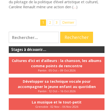
du pilotage de la politique d’éveil artistique et culturel,
Caroline Renault mène une action den (
…
)
1
2
3
Dernier
Stages à découvrir…
Cultures d’ici et d’ailleurs : la chanson, les albums
comme points de rencontre
Pantin : 05 Oct – 09 Oct 2026
Développer sa technique vocale pour
accompagner le jeune enfant au quotidien
Pantin : 12 Oct – 16 Oct 2026
La musique et le tout-petit
Grenoble : 02 Nov – 06 Nov 2026