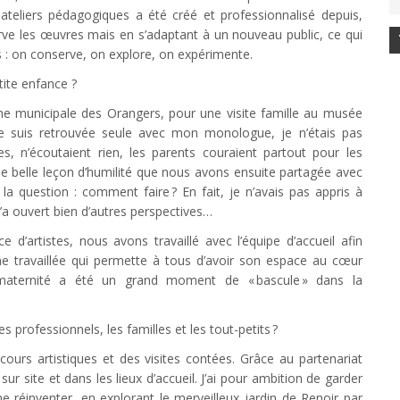
teliers pédagogiques a été créé et professionnalisé depuis,
éserve les œuvres mais en s’adaptant à un nouveau public, ce qui
s : on conserve, on explore, on expérimente.
ite enfance ?
èche municipale des Orangers, pour une visite famille au musée
e suis retrouvée seule avec mon monologue, je n’étais pas
s, n’écoutaient rien, les parents couraient partout pour les
une belle leçon d’humilité que nous avons ensuite partagée avec
la question : comment faire ? En fait, je n’avais pas appris à
’a ouvert bien d’autres perspectives…
 d’artistes, nous avons travaillé avec l’équipe d’accueil afin
me travaillée qui permette à tous d’avoir son espace au cœur
aternité a été un grand moment de « bascule » dans la
 professionnels, les familles et les tout-petits ?
ours artistiques et des visites contées. Grâce au partenariat
ur site et dans les lieux d’accueil. J’ai pour ambition de garder
e réinventer, en explorant le merveilleux jardin de Renoir par