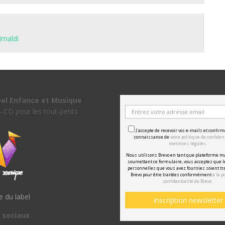
imaldi
bel Enfance et Musique
s-CD pour les tout-petits
J'accepte de recevoir vos e-mails et confirm
connaissance de
votre politique de confident
mentions légales.
Nous utilisons Brevo en tant que plateforme m
soumettant ce formulaire, vous acceptez que 
personnelles que vous avez fournies soient tr
Brevo pour être traitées conformément
à la p
confidentialité de Brevo.
te du label
 sociaux