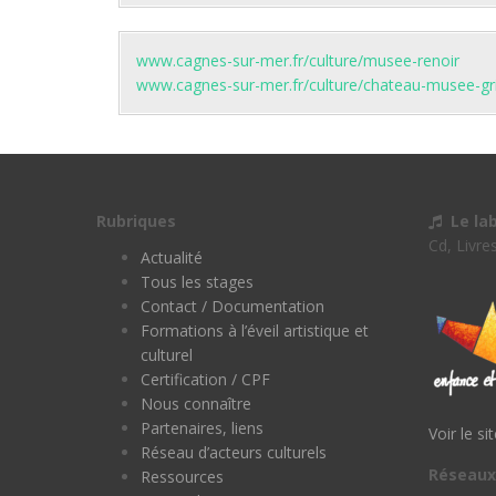
www.cagnes-sur-mer.fr/culture/musee-renoir
www.cagnes-sur-mer.fr/culture/chateau-musee-gr
Rubriques
Le la
Cd, Livre
Actualité
Tous les stages
Contact / Documentation
Formations à l’éveil artistique et
culturel
Certification / CPF
Nous connaître
Partenaires, liens
Voir le si
Réseau d’acteurs culturels
Réseaux
Ressources