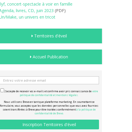
Ilyf, concert-spectacle à voir en famille
Agenda, livres, CD, juin 2023
(PDF)
Un/Make, un univers en tricot
Territoires d'éveil
Accueil Publication
J'accepte de recevoir vos e-mails et confirme avoir pris connaissance de
votre
politique de confidentialité et mentions légales.
Nous utilisons Brevo en tant que plateforme marketing. En soumettant ce
formulaire, vous acceptez que les données personnelles que vous avez fournies
soient transférées à Brevo pour être traitées conformément
à la politique de
confidentialité de Brevo.