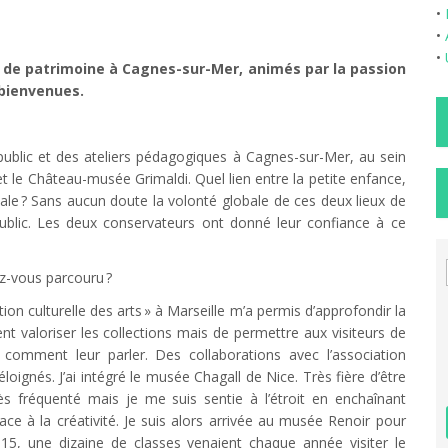
•
•
•
ux de patrimoine à Cagnes-sur-Mer, animés par la passion
 bienvenues.
ublic et des ateliers pédagogiques à Cagnes-sur-Mer, au sein
et le Château-musée Grimaldi. Quel lien entre la petite enfance,
le ? Sans aucun doute la volonté globale de ces deux lieux de
ublic. Les deux conservateurs ont donné leur confiance à ce
z-vous parcouru ?
ion culturelle des arts » à Marseille m’a permis d’approfondir la
ent valoriser les collections mais de permettre aux visiteurs de
 comment leur parler. Des collaborations avec l’association
loignés. J’ai intégré le musée Chagall de Nice. Très fière d’être
s fréquenté mais je me suis sentie à l’étroit en enchaînant
place à la créativité. Je suis alors arrivée au musée Renoir pour
15, une dizaine de classes venaient chaque année visiter le