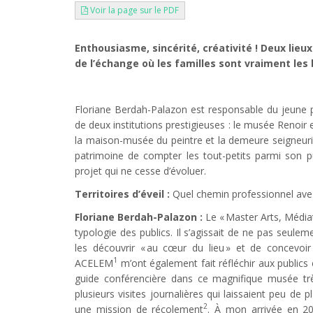
Voir la page sur le PDF
Enthousiasme, sincérité, créativité ! Deux lie
de l’échange où les familles sont vraiment les
Floriane Berdah-Palazon est responsable du jeune p
de deux institutions prestigieuses : le musée Renoir 
la maison-musée du peintre et la demeure seigneuria
patrimoine de compter les tout-petits parmi son p
projet qui ne cesse d’évoluer.
Territoires d’éveil :
Quel chemin professionnel ave
Floriane Berdah-Palazon :
Le « Master Arts, Médiat
typologie des publics. Il s’agissait de ne pas seulem
les découvrir « au cœur du lieu » et de concevoir
1
ACELEM
m’ont également fait réfléchir aux publics é
guide conférencière dans ce magnifique musée trè
plusieurs visites journalières qui laissaient peu de 
2
une mission de récolement
. À mon arrivée en 20