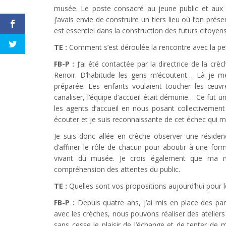
musée. Le poste consacré au jeune public et aux a
j’avais envie de construire un tiers lieu où l’on pr
est essentiel dans la construction des futurs citoyen
TE :
Comment s’est déroulée la rencontre avec la pet
FB-P :
J’ai été contactée par la directrice de la cr
Renoir. D’habitude les gens m’écoutent… Là je m
préparée. Les enfants voulaient toucher les œuvre
canaliser, l’équipe d’accueil était démunie… Ce fut 
les agents d’accueil en nous posant collectivement 
écouter et je suis reconnaissante de cet échec qui m
Je suis donc allée en crèche observer une résidence
d’affiner le rôle de chacun pour aboutir à une for
vivant du musée. Je crois également que ma m
compréhension des attentes du public.
TE :
Quelles sont vos propositions aujourd’hui pour les
FB-P :
Depuis quatre ans, j’ai mis en place des parc
avec les crèches, nous pouvons réaliser des ateliers s
sans cesse le plaisir de l’échange et de tenter de m