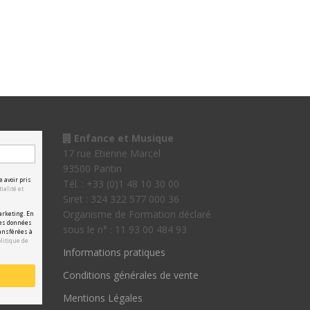
Enfance et Musique
17 rue Etienne Marcel
93500 Pantin
e avoir pris
Tél. : +33 (0)1 48 10 30 00
ialité et
Siret : 324 322 577 000 36
Organisme de Formation déclaré
arketing. En
les données
sous le n° : 11 93 00 484 93
ansférées à
olitique de
Informations pratiques
Conditions générales de vente
Mentions Légales