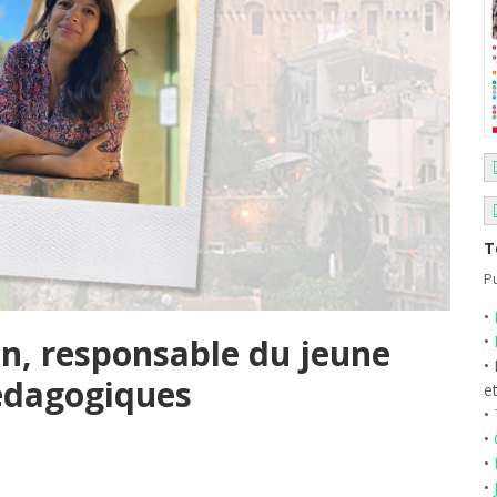
T
Pu
•
•
n, responsable du jeune
•
pédagogiques
e
•
•
•
•