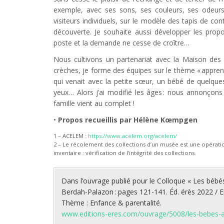
exemple, avec ses sons, ses couleurs, ses odeurs
visiteurs individuels, sur le modèle des tapis de co
découverte. Je souhaite aussi développer les prop
poste et la demande ne cesse de croître…
Nous cultivons un partenariat avec la Maison des
crèches, je forme des équipes sur le thème « apprendr
qui venait avec la petite sœur, un bébé de quelques
yeux… Alors j’ai modifié les âges : nous annonçons 
famille vient au complet !
•
Propos recueillis par Hélène Kœmpgen
1 – ACELEM :
https://www.acelem.org/acelem/
2 – Le récolement des collections d’un musée est une opérati
inventaire : vérification de l’intégrité des collections.
Dans l’ouvrage publié pour le Colloque « Les bébés
Berdah-Palazon : pages 121-141. Éd. érès 2022 / En
Thème : Enfance & parentalité.
www.editions-eres.com/ouvrage/5008/les-bebes