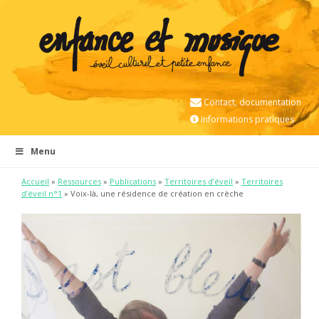
Contact, documentation
Informations pratiques
Menu
Accueil
»
Ressources
»
Publications
»
Territoires d’éveil
»
Territoires
d’éveil n°1
» Voix-là, une résidence de création en crèche