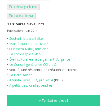
Télécharger le PDF
Feuilleter le PDF
Territoires d’éveil n°1
Publication : Juin 2014
•
Soutenir la parentalité
•
Mais à quoi sert un livre ?
•
Ouassem Nkhili, musicien
•
La compagnie Okkio
•
Éveil culturel en hébergement d’urgence
•
Le Conseil général de Côte-d’Or
• Voix-là, une résidence de création en crèche
•
La Belle saison
•
Agenda, livres, CD, juin 2014
(PDF)
•
À petits pas, oreilles tendres
Territoires d'éveil