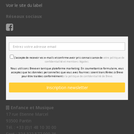
Voir le site du label
Réseaux sociaux
J'accepte de recevoir vos e-mails et confirme avoir pris connaissance de
votre politique de
confidentialité et mentions légales.
Nous utilisons Brevo en tant que plateforme marketing. En soumettant ce formulaire, vous
acceptez que les données personnelles que vous avez fournies soient transférées à Brevo
pour être traitées conformément
à la politique de confidentialité de Brevo.
Enfance et Musique
17 rue Etienne Marcel
93500 Pantin
Tél. : +33 (0)1 48 10 30 00
Siret : 324 322 577 000 36