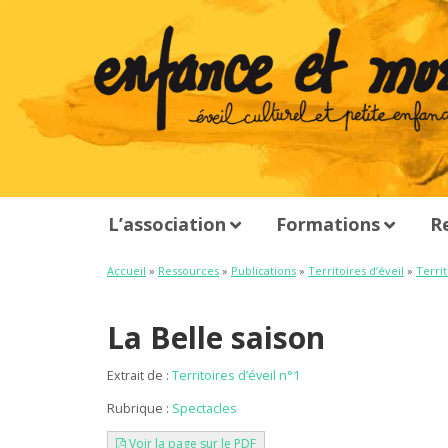
L’association
Formations
R
Accueil
»
Ressources
»
Publications
»
Territoires d’éveil
»
Territ
La Belle saison
Extrait de :
Territoires d’éveil n°1
Rubrique :
Spectacles
Voir la page sur le PDF