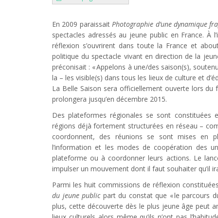
En 2009 paraissait
Photographie d’une dynamique fra
spectacles adressés au jeune public en France. À l’in
réflexion s’ouvrirent dans toute la France et abou
politique du spectacle vivant en direction de la jeu
préconisait : « Appelons à une/des saison(s), soutenu
la – les visible(s) dans tous les lieux de culture et d’é
La Belle Saison sera officiellement ouverte lors du fes
prolongera jusqu’en décembre 2015.
Des plateformes régionales se sont constituées 
régions déjà fortement structurées en réseau – comm
coordonnent, des réunions se sont mises en p
l’information et les modes de coopération des un
plateforme ou à coordonner leurs actions. Le lancem
impulser un mouvement dont il faut souhaiter qu’il ir
Parmi les huit commissions de réflexion constituée
du jeune public
part du constat que « le parcours d
plus, cette découverte dès le plus jeune âge peut a
lieux culturels alors même qu’ils n’ont pas l’habitu