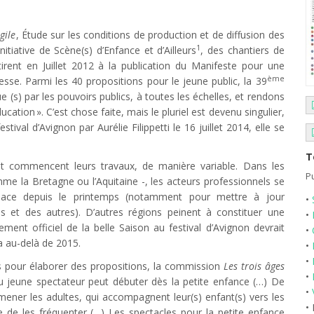
gile
, Étude sur les conditions de production et de diffusion des
1
itiative de Scène(s) d’Enfance et d’Ailleurs
, des chantiers de
tirent en Juillet 2012 à la publication du Manifeste pour une
ème
nesse. Parmi les 40 propositions pour le jeune public, la 39
e (s) par les pouvoirs publics, à toutes les échelles, et rendons
ducation ». C’est chose faite, mais le pluriel est devenu singulier,
tival d’Avignon par Aurélie Filippetti le 16 juillet 2014, elle se
T
et commencent leurs travaux, de manière variable. Dans les
Pu
e la Bretagne ou l’Aquitaine -, les acteurs professionnels se
lace depuis le printemps (notamment pour mettre à jour
•
s et des autres). D’autres régions peinent à constituer une
•
ent officiel de la belle Saison au festival d’Avignon devrait
•
a au-delà de 2015.
•
•
s pour élaborer des propositions, la commission
Les trois âges
•
u jeune spectateur peut débuter dès la petite enfance (…) De
•
mener les adultes, qui accompagnent leur(s) enfant(s) vers les
•
de de les fréquenter (…) Les spectacles pour la petite enfance