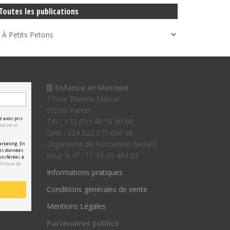
Toutes les publications
Enfance et Musique
17 rue Etienne Marcel
93500 Pantin
e avoir pris
Tél. : +33 (0)1 48 10 30 00
ialité et
Siret : 324 322 577 000 36
Organisme de Formation déclaré
arketing. En
les données
sous le n° : 11 93 00 484 93
ansférées à
olitique de
Informations pratiques
Conditions générales de vente
Mentions Légales
Partenaires publics