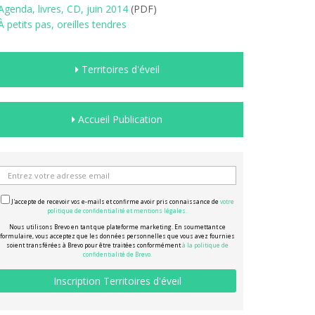
Agenda, livres, CD, juin 2014
(PDF)
À petits pas, oreilles tendres
Territoires d'éveil
Accueil Publication
J'accepte de recevoir vos e-mails et confirme avoir pris connaissance de
votre
politique de confidentialité et mentions légales.
Nous utilisons Brevo en tant que plateforme marketing. En soumettant ce
formulaire, vous acceptez que les données personnelles que vous avez fournies
soient transférées à Brevo pour être traitées conformément
à la politique de
confidentialité de Brevo.