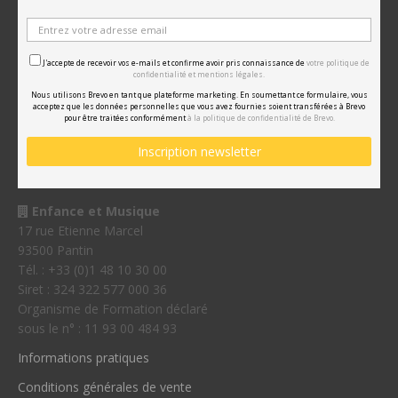
J'accepte de recevoir vos e-mails et confirme avoir pris connaissance de
votre politique de
confidentialité et mentions légales.
Nous utilisons Brevo en tant que plateforme marketing. En soumettant ce formulaire, vous
acceptez que les données personnelles que vous avez fournies soient transférées à Brevo
pour être traitées conformément
à la politique de confidentialité de Brevo.
Enfance et Musique
17 rue Etienne Marcel
93500 Pantin
Tél. : +33 (0)1 48 10 30 00
Siret : 324 322 577 000 36
Organisme de Formation déclaré
sous le n° : 11 93 00 484 93
Informations pratiques
Conditions générales de vente