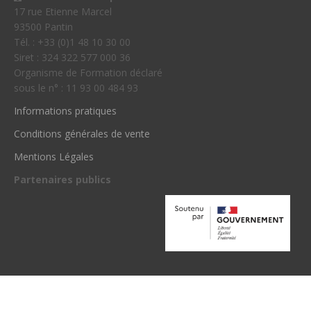
17 rue Etienne Marcel
93500 Pantin
Tél. : +33 (0)1 48 10 30 00
Siret : 324 322 577 000 36
Organisme de Formation déclaré
sous le n° : 11 93 00 484 93
Informations pratiques
Conditions générales de vente
Mentions Légales
Partenaires publics