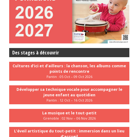
Des stages à découvrir
Cultures d’ici et d’ailleurs : la chanson, les albums comme
points de rencontre
Pantin : 05 Oct – 09 Oct 2026
Développer sa technique vocale pour accompagner le
jeune enfant au quotidien
Pantin : 12 Oct – 16 Oct 2026
La musique et le tout-petit
Grenoble : 02 Nov – 06 Nov 2026
L’éveil artistique du tout-petit : immersion dans un lieu
d’accueil