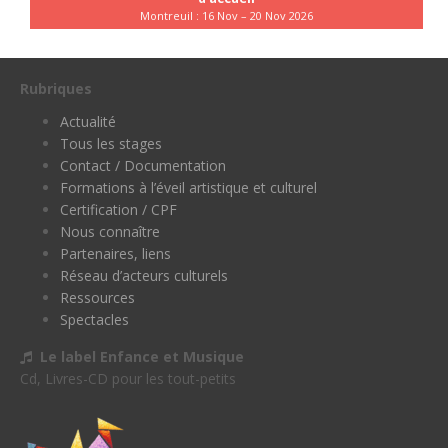
Montreuil : 16 Nov – 20 Nov 2026
Rubriques
Actualité
Tous les stages
Contact / Documentation
Formations à l’éveil artistique et culturel
Certification / CPF
Nous connaître
Partenaires, liens
Réseau d’acteurs culturels
Ressources
Spectacles
Le label Enfance et Musique
Cd, Livres-CD pour les tout-petits