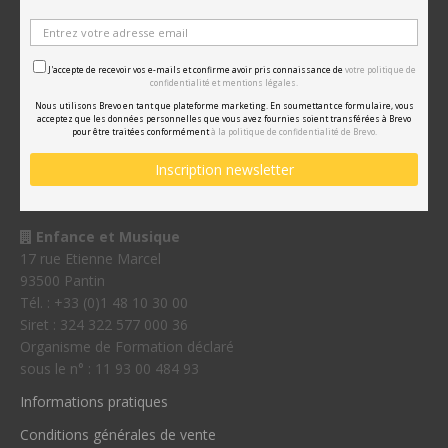
J'accepte de recevoir vos e-mails et confirme avoir pris connaissance de
votre politique de
confidentialité et mentions légales.
Nous utilisons Brevo en tant que plateforme marketing. En soumettant ce formulaire, vous
acceptez que les données personnelles que vous avez fournies soient transférées à Brevo
pour être traitées conformément
à la politique de confidentialité de Brevo.
Enfance et Musique
17 rue Etienne Marcel
93500 Pantin
Tél. : +33 (0)1 48 10 30 00
Siret : 324 322 577 000 36
Organisme de Formation déclaré
sous le n° : 11 93 00 484 93
Informations pratiques
Conditions générales de vente