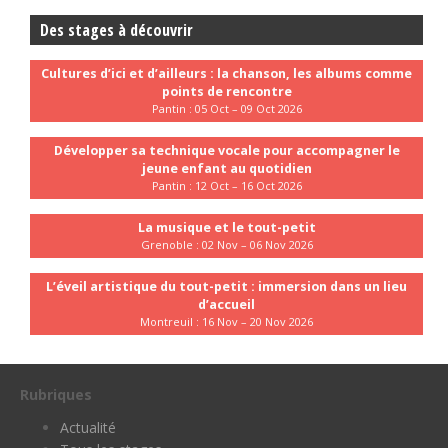
Des stages à découvrir
Cultures d’ici et d’ailleurs : la chanson, les albums comme
points de rencontre
Pantin : 05 Oct – 09 Oct 2026
Développer sa technique vocale pour accompagner le
jeune enfant au quotidien
Pantin : 12 Oct – 16 Oct 2026
La musique et le tout-petit
Grenoble : 02 Nov – 06 Nov 2026
L’éveil artistique du tout-petit : immersion dans un lieu
d’accueil
Montreuil : 16 Nov – 20 Nov 2026
Rubriques
Actualité