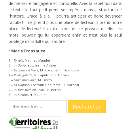
de mémoire langagière et corporelle. Avec la répétition dans
le texte, le tout-petit prend ses repères dans la structure de
l’histoire. Grâce à elle, il pourra anticiper et donc devancer
l’adulte ! Il ne prend plus une place de lecteur, il prend notre
place de lecteur ! Il exulte alors de ce pouvoir de dire les
mots, pouvoir qui lui appartient enfin et n’est plus le seul
privilège de l’adulte qui sait lire.
•
Marie Frapsauce
1 –
J’y vais
, Mathieu Maudet
2 – In
Où va l’eau
, Jeanne Ashbé
3 –
La chasse à l’ours
, M. Rosen et H. Oxenbury
4 –
Roule galette
, N. Caputo et P. Belvès
5 –
Lapin mon lapin
, M. Doray
6 –
La surprise
, Chatouille de l’âme, D. Marcelli
7 – In
Méli Mélo en Chine
, M. Perrin
8 – In
Bientôt
, H. Meunier