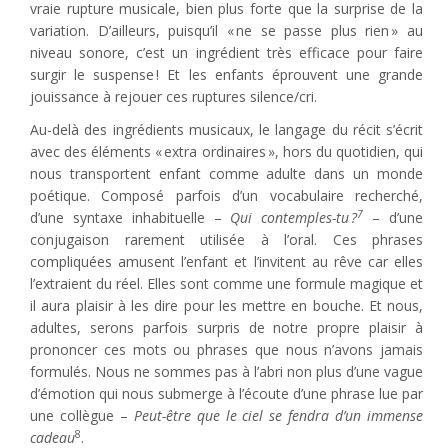
vraie rupture musicale, bien plus forte que la surprise de la
variation. D’ailleurs, puisqu’il « ne se passe plus rien » au
niveau sonore, c’est un ingrédient très efficace pour faire
surgir le suspense ! Et les enfants éprouvent une grande
jouissance à rejouer ces ruptures silence/cri.
Au-delà des ingrédients musicaux, le langage du récit s’écrit
avec des éléments « extra ordinaires », hors du quotidien, qui
nous transportent enfant comme adulte dans un monde
poétique. Composé parfois d’un vocabulaire recherché,
7
d’une syntaxe inhabituelle
–
Qui contemples-tu ?
–
d’une
conjugaison rarement utilisée à l’oral. Ces phrases
compliquées amusent l’enfant et l’invitent au rêve car elles
l’extraient du réel. Elles sont comme une formule magique et
il aura plaisir à les dire pour les mettre en bouche. Et nous,
adultes, serons parfois surpris de notre propre plaisir à
prononcer ces mots ou phrases que nous n’avons jamais
formulés. Nous ne sommes pas à l’abri non plus d’une vague
d’émotion qui nous submerge à l’écoute d’une phrase lue par
une collègue
–
Peut-être que le ciel se fendra d’un immense
8
cadeau
.