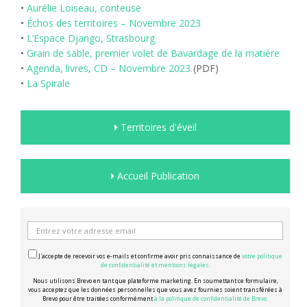
•
Aurélie Loiseau, conteuse
•
Échos des territoires – Novembre 2023
•
L’Espace Django, Strasbourg
•
Grain de sable, premier volet de Bavardage de la matière
•
Agenda, livres, CD – Novembre 2023
(PDF)
•
La Spirale
Territoires d'éveil
Accueil Publication
J'accepte de recevoir vos e-mails et confirme avoir pris connaissance de
votre politique
de confidentialité et mentions légales.
Nous utilisons Brevo en tant que plateforme marketing. En soumettant ce formulaire,
vous acceptez que les données personnelles que vous avez fournies soient transférées à
Brevo pour être traitées conformément
à la politique de confidentialité de Brevo.