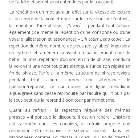
de l’adulte et seront ainsi entendues par le tout-petit.
La répétition d’un mot aura un effet sur la vitesse de lecture
et l’intensité de la voix et donc sur les réactions de l’enfant ;
1
la répétition d’une phrase –
J’y vais
– pendant tout l’album
également ; de même la répétition d’une consonne ou d’une
2
voyelle (allitération et assonance) –
Lili court L’eau coule
. La
répétition du même nombre de pieds (de syllabes) impulsera
un rythme et amènera souvent un balancement chez le
bébé ; la rime, répétition d’un son en fin de phrase, conduira
la voix vers une note toujours identique sur ce son répété en
fin de phrase. Parfois, la même structure de phrase revient
pendant tout l’album, comme une alternance de
question/réponse, ce qui donne une ligne mélodique
aiguë/grave sans cesse reproduite par l’adulte qui lit puis par
le tout-petit qui la reprend à son tour par mimétisme.
Quant au refrain – la répétition régulière des mêmes
phrases – il ponctue le discours, il est un repère. L’histoire
est racontée dans les couplets, le refrain propose une
respiration. On retrouve ce schéma narratif dans les
3
4
randonnées comme
La chasse à l’ours
ou
Roule galette
.