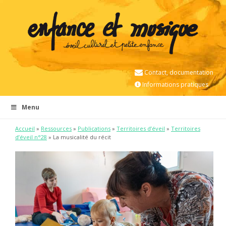
Contact, documentation
Informations pratiques
Menu
Accueil
»
Ressources
»
Publications
»
Territoires d’éveil
»
Territoires
d’éveil n°28
» La musicalité du récit