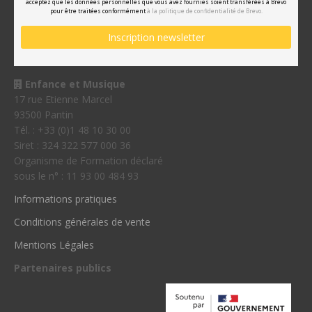
acceptez que les données personnelles que vous avez fournies soient transférées à Brevo
pour être traitées conformément
à la politique de confidentialité de Brevo.
Enfance et Musique
17 rue Etienne Marcel
93500 Pantin
Tél. : +33 (0)1 48 10 30 00
Siret : 324 322 577 000 36
Organisme de Formation déclaré
sous le n° : 11 93 00 484 93
Informations pratiques
Conditions générales de vente
Mentions Légales
Partenaires publics