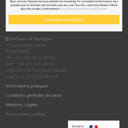
Nous utilisons Brevo en tant que plateforme marketing. En soumettant ce formulaire, vous
acceptez que les données personnelles que vous avez fournies soient transférées à Brevo
pour être traitées conformément
à la politique de confidentialité de Brevo.
Enfance et Musique
17 rue Etienne Marcel
93500 Pantin
Tél. : +33 (0)1 48 10 30 00
Siret : 324 322 577 000 36
Organisme de Formation déclaré
sous le n° : 11 93 00 484 93
Informations pratiques
Conditions générales de vente
Mentions Légales
Partenaires publics