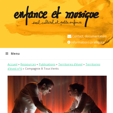
Contact, documentation
Informations pratiques
Menu
Accueil
»
Ressources
»
Publications
»
Territoires d’éveil
»
Territoires
d’éveil n°6
» Compagnie À Tous Vents