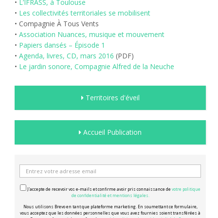
•
L’IFRASS, à Toulouse
•
Les collectivités territoriales se mobilisent
• Compagnie À Tous Vents
•
Association Nuances, musique et mouvement
•
Papiers dansés – Épisode 1
•
Agenda, livres, CD, mars 2016
(PDF)
•
Le jardin sonore, Compagnie Alfred de la Neuche
Territoires d'éveil
Accueil Publication
J'accepte de recevoir vos e-mails et confirme avoir pris connaissance de
votre politique
de confidentialité et mentions légales.
Nous utilisons Brevo en tant que plateforme marketing. En soumettant ce formulaire,
vous acceptez que les données personnelles que vous avez fournies soient transférées à