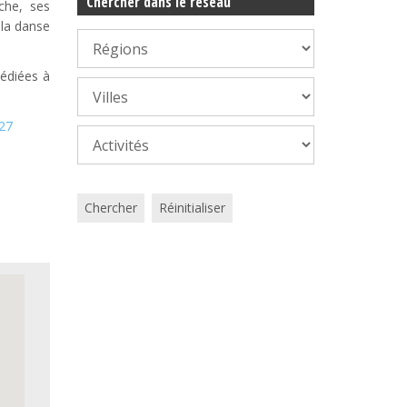
Chercher dans le réseau
che, ses
 la danse
dédiées à
°27
Chercher
Réinitialiser