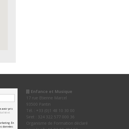
Enfance et Musique
17 rue Etienne Marcel
93500 Pantin
e avoir pris
Tél. : +33 (0)1 48 10 30 00
ialité et
Siret : 324 322 577 000 36
Organisme de Formation déclaré
arketing. En
les données