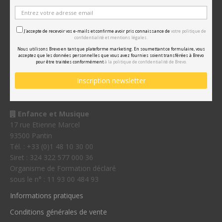
J'accepte de recevoir vos e-mails et confirme avoir pris connaissance de
votre politique de
confidentialité et mentions légales.
Nous utilisons Brevo en tant que plateforme marketing. En soumettant ce formulaire, vous
acceptez que les données personnelles que vous avez fournies soient transférées à Brevo
pour être traitées conformément
à la politique de confidentialité de Brevo.
Enfance et Musique
17 rue Etienne Marcel
93500 Pantin
Tél. : +33 (0)1 48 10 30 00
Siret : 324 322 577 000 36
Organisme de Formation déclaré
sous le n° : 11 93 00 484 93
Informations pratiques
Conditions générales de vente