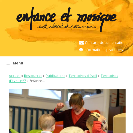
Contact, documentation
Informations pratiques
Menu
Accueil
»
Ressources
»
Publications
»
Territoires d’éveil
»
Territoires
d’éveil n°7
» Enfance…