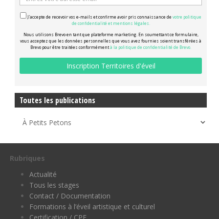
J'accepte de recevoir vos e-mails et confirme avoir pris connaissance de
votre politique
de confidentialité et mentions légales.
Nous utilisons Brevo en tant que plateforme marketing. En soumettant ce formulaire,
vous acceptez que les données personnelles que vous avez fournies soient transférées à
Brevo pour être traitées conformément
à la politique de confidentialité de Brevo.
Toutes les publications
Rubriques
Actualité
Tous les stages
Contact / Documentation
Formations à l’éveil artistique et culturel
Certification / CPF