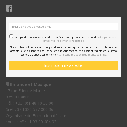
J'accepte de recevoir vos e-mails et confirme avoir pris connaissance de
votre politique de
confidentialité et mentions légales.
Nous utilisons Brevo en tant que plateforme marketing. En soumettant ce formulaire, vous
acceptez que les données personnelles que vous avez fournies soient transférées à Brevo
pour être traitées conformément
à la politique de confidentialité de Brevo.
Enfance et Musique
17 rue Etienne Marcel
93500 Pantin
Tél. : +33 (0)1 48 10 30 00
Siret : 324 322 577 000 36
Organisme de Formation déclaré
sous le n° : 11 93 00 484 93