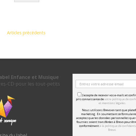
Articles précédents
label Enfance et Musique
res-CD pour les tout-petits
J'accepte de recevoir vos e-mails et confi
pris connaissance de
votre politique de confi
et mentions légales.
Nous utilisons Brevo en tant que plate
marketing. En soumettant ce formulaire
acceptez que les données personnelles que 
fournies soient transférées à Brevo pour êtr
conformément
à la politique de confidenti
Brevo.
 site du label