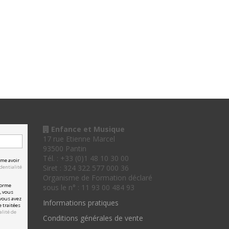
Enfance et Musique
17 rue Etienne Marcel
93500 Pantin
Tél. : +33 (0)1 48 10 30 00
rme avoir
Siret : 324 322 577 000 36
dentialité
Organisme de Formation déclaré
forme
sous le n° : 11 93 00 484 93
, vous
vous avez
Informations pratiques
e traitées
alité de
Conditions générales de vente