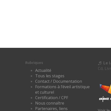
Rubriques
Le 
Cd, Liv
Actualité
Tous les stages
Contact / Documentation
Formations à l’éveil artistique
et culturel
Certification / CPF
Nous connaître
Partenaires, liens
Voir le