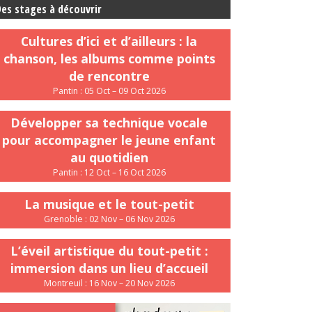
es stages à découvrir
Cultures d’ici et d’ailleurs : la
chanson, les albums comme points
de rencontre
Pantin : 05 Oct – 09 Oct 2026
Développer sa technique vocale
pour accompagner le jeune enfant
au quotidien
Pantin : 12 Oct – 16 Oct 2026
La musique et le tout-petit
Grenoble : 02 Nov – 06 Nov 2026
L’éveil artistique du tout-petit :
immersion dans un lieu d’accueil
Montreuil : 16 Nov – 20 Nov 2026