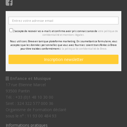
J'accepte de recevoir vos e-mails et confirme avoir pris connaissance de
votre politique de
confidentialité et mentions légales.
Nous utilisons Brevo en tant que plateforme marketing. En soumettant ce formulaire, vous
acceptez que les données personnelles que vous avez fournies soient transférées à Brevo
pour être traitées conformément
à la politique de confidentialité de Brevo.
Enfance et Musique
17 rue Etienne Marcel
93500 Pantin
Tél. : +33 (0)1 48 10 30 00
Siret : 324 322 577 000 36
Organisme de Formation déclaré
sous le n° : 11 93 00 484 93
Informations pratiques