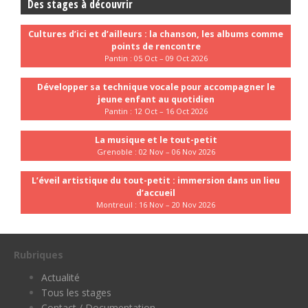
Des stages à découvrir
Cultures d’ici et d’ailleurs : la chanson, les albums comme
points de rencontre
Pantin : 05 Oct – 09 Oct 2026
Développer sa technique vocale pour accompagner le
jeune enfant au quotidien
Pantin : 12 Oct – 16 Oct 2026
La musique et le tout-petit
Grenoble : 02 Nov – 06 Nov 2026
L’éveil artistique du tout-petit : immersion dans un lieu
d’accueil
Montreuil : 16 Nov – 20 Nov 2026
Rubriques
Actualité
Tous les stages
Contact / Documentation