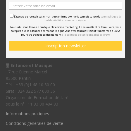
J'accepte de recevoir vos e-mails et confirme avoir pris connaissance de
votre politique de
confidentialité et mentions légales.
Nous utilisons Brevo en tant que plateforme marketing. En soumettant ce formulaire, vous
acceptez que les données personnelles que vous avez fournies soient transférées à Brevo
pour être traitées conformément
à la politique de confidentialité de Brevo.
Enfance et Musique
17 rue Etienne Marcel
93500 Pantin
Tél. : +33 (0)1 48 10 30 00
Siret : 324 322 577 000 36
Organisme de Formation déclaré
sous le n° : 11 93 00 484 93
Informations pratiques
Conditions générales de vente