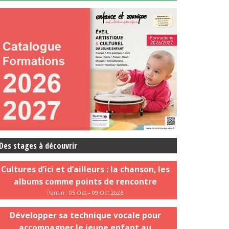
Des stages à découvrir
Cultures d’ici et d’ailleurs : la chanson, les
albums comme points de rencontre
Pantin : 05 Oct – 09 Oct 2026
Développer sa technique vocale pour
accompagner le jeune enfant au