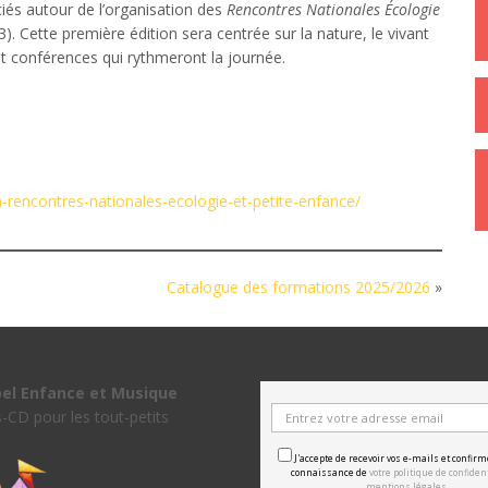
ciés autour de l’organisation des
Rencontres Nationales Écologie
3). Cette première édition sera centrée sur la nature, le vivant
et conférences qui rythmeront la journée.
in-rencontres-nationales-ecologie-et-petite-enfance/
Catalogue des formations 2025/2026
»
bel Enfance et Musique
s-CD pour les tout-petits
J'accepte de recevoir vos e-mails et confirm
connaissance de
votre politique de confident
mentions légales.