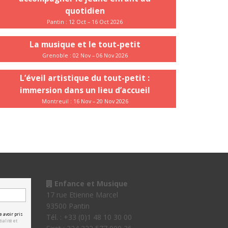
quotidien
Pantin : 12 Oct – 16 Oct 2026
La musique et le tout-petit
Grenoble : 02 Nov – 06 Nov 2026
L’éveil artistique du tout-petit :
immersion dans un lieu d’accueil
Montreuil : 16 Nov – 20 Nov 2026
Enfance et Musique
17 rue Etienne Marcel
93500 Pantin
e avoir pris
Tél. : +33 (0)1 48 10 30 00
ialité et