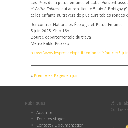
Les Pros de la petite enfance et Label Vie sont asso
et Petite Enfance
qui auront lieu le 5 juin à Bobigny (9
et les enfants au travers de plusieurs tables rondes 
Rencontres Nationales Écologie et Petite Enfance
5 juin 2025, 9h à 16h
Bourse départementale du travail
Métro Pablo Picasso
https://www.lesprosdelapetiteenfance.fr/article/5-ju
«
Premières Pages en juin
Rubriques
Le la
Cd, Livre
Actualité
Tous les stages
Contact / Documentation