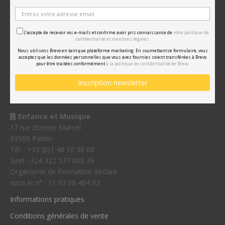
J'accepte de recevoir vos e-mails et confirme avoir pris connaissance de
votre politique de
confidentialité et mentions légales.
Nous utilisons Brevo en tant que plateforme marketing. En soumettant ce formulaire, vous
acceptez que les données personnelles que vous avez fournies soient transférées à Brevo
pour être traitées conformément
à la politique de confidentialité de Brevo.
Enfance et Musique
17 rue Etienne Marcel
93500 Pantin
Tél. : +33 (0)1 48 10 30 00
Siret : 324 322 577 000 36
Organisme de Formation déclaré
sous le n° : 11 93 00 484 93
Informations pratiques
Conditions générales de vente