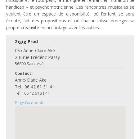
musique et le tout-petit, la musique et l’enfant en situation de
handicap » et psychomotricienne. Les rencontres musicales se
veulent être un espace de disponibilité, où l’enfant se sent
écouté, fait des propositions et où chacun laisse émerger sa
propre créativité en accordage avec les autres.
Zigig Prod
C/o Anne-Claire Aké
2 B rue Frédéric Passy
56890 Saint Avé
Contact :
Anne-Claire Ake
Tel : 06 42 61 31 41
Tél. : 06 42 61 31 41
Page Facebook