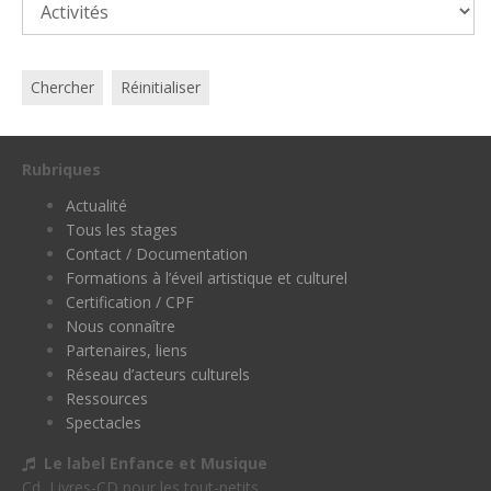
Chercher
Réinitialiser
Rubriques
Actualité
Tous les stages
Contact / Documentation
Formations à l’éveil artistique et culturel
Certification / CPF
Nous connaître
Partenaires, liens
Réseau d’acteurs culturels
Ressources
Spectacles
Le label Enfance et Musique
Cd, Livres-CD pour les tout-petits