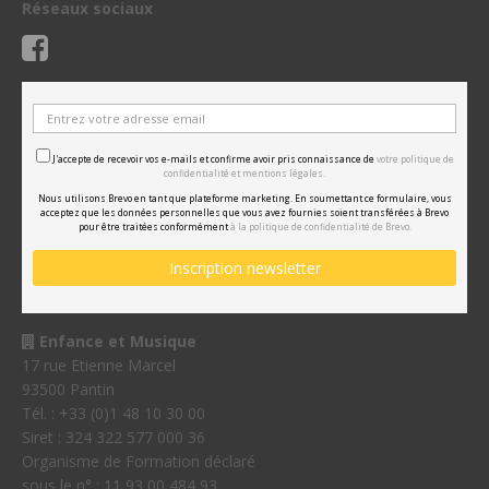
Réseaux sociaux
J'accepte de recevoir vos e-mails et confirme avoir pris connaissance de
votre politique de
confidentialité et mentions légales.
Nous utilisons Brevo en tant que plateforme marketing. En soumettant ce formulaire, vous
acceptez que les données personnelles que vous avez fournies soient transférées à Brevo
pour être traitées conformément
à la politique de confidentialité de Brevo.
Enfance et Musique
17 rue Etienne Marcel
93500 Pantin
Tél. : +33 (0)1 48 10 30 00
Siret : 324 322 577 000 36
Organisme de Formation déclaré
sous le n° : 11 93 00 484 93