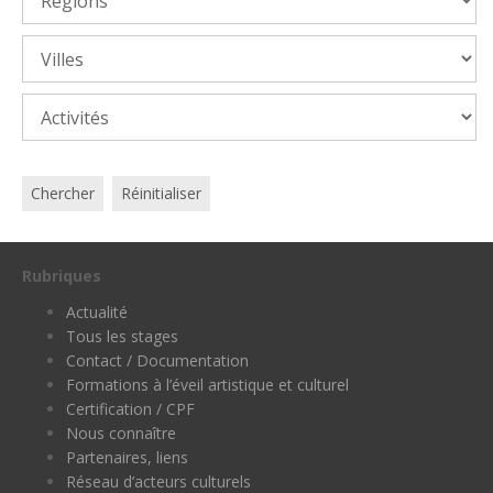
Chercher
Réinitialiser
Rubriques
Actualité
Tous les stages
Contact / Documentation
Formations à l’éveil artistique et culturel
Certification / CPF
Nous connaître
Partenaires, liens
Réseau d’acteurs culturels