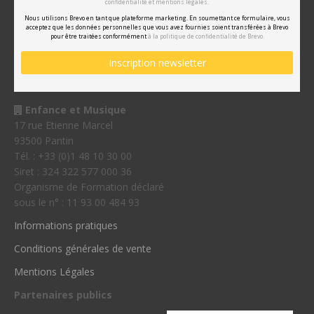
confidentialité et mentions légales.
Nous utilisons Brevo en tant que plateforme marketing. En soumettant ce formulaire, vous
acceptez que les données personnelles que vous avez fournies soient transférées à Brevo
pour être traitées conformément
à la politique de confidentialité de Brevo.
Enfance et Musique
17 rue Etienne Marcel
93500 Pantin
Tél. : +33 (0)1 48 10 30 00
Siret : 324 322 577 000 36
Organisme de Formation déclaré
sous le n° : 11 93 00 484 93
Informations pratiques
Conditions générales de vente
Mentions Légales
Partenaires publics