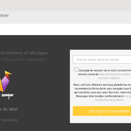
ntrer
bel Enfance et Musique
s-CD pour les tout-petits
J'accepte de recevoir vos e-mails et confirm
connaissance de
votre politique de confident
mentions légales.
Nous utilisons Brevo en tant que plateforme m
soumettant ce formulaire, vous acceptez que 
personnelles que vous avez fournies soient tr
Brevo pour être traitées conformément
à la p
confidentialité de Brevo.
te du label
 sociaux