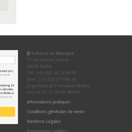
Enfance et Musique
17 rue Etienne Marcel
93500 Pantin
e avoir pris
Tél. : +33 (0)1 48 10 30 00
ialité et
Siret : 324 322 577 000 36
Organisme de Formation déclaré
arketing. En
les données
sous le n° : 11 93 00 484 93
ansférées à
olitique de
Informations pratiques
Conditions générales de vente
Mentions Légales
Partenaires publics