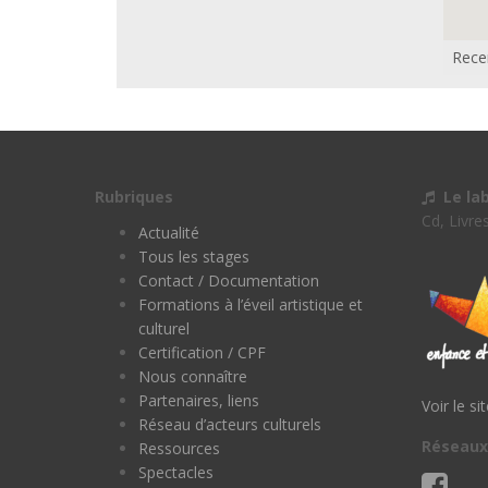
Rece
Rubriques
Le la
Cd, Livre
Actualité
Tous les stages
Contact / Documentation
Formations à l’éveil artistique et
culturel
Certification / CPF
Nous connaître
Partenaires, liens
Voir le si
Réseau d’acteurs culturels
Réseaux
Ressources
Spectacles