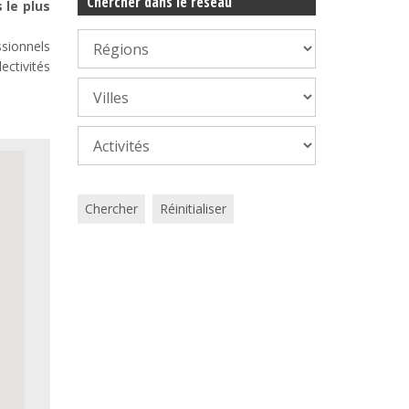
Chercher dans le réseau
 le plus
ssionnels
ectivités
Chercher
Réinitialiser