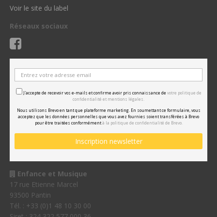
Voir le site du label
Réseaux sociaux
J'accepte de recevoir vos e-mails et confirme avoir pris connaissance de
votre politique de
confidentialité et mentions légales.
Nous utilisons Brevo en tant que plateforme marketing. En soumettant ce formulaire, vous
acceptez que les données personnelles que vous avez fournies soient transférées à Brevo
pour être traitées conformément
à la politique de confidentialité de Brevo.
Enfance et Musique
17 rue Etienne Marcel
93500 Pantin
Tél. : +33 (0)1 48 10 30 00
Siret : 324 322 577 000 36