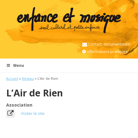
Contact, documentation
Informations pratiques
Menu
Accueil
»
Réseau
» L’Air de Rien
L’Air de Rien
Association
Visiter le site