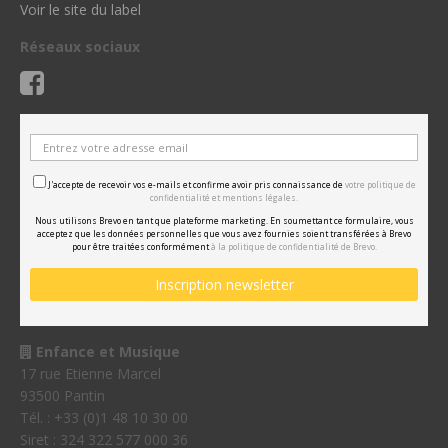
Voir le site du label
Réseaux sociaux
J'accepte de recevoir vos e-mails et confirme avoir pris connaissance de
votre politique de
confidentialité et mentions légales.
Nous utilisons Brevo en tant que plateforme marketing. En soumettant ce formulaire, vous
acceptez que les données personnelles que vous avez fournies soient transférées à Brevo
pour être traitées conformément
à la politique de confidentialité de Brevo.
Enfance et Musique
17 rue Etienne Marcel
93500 Pantin
Tél. : +33 (0)1 48 10 30 00
Siret : 324 322 577 000 36