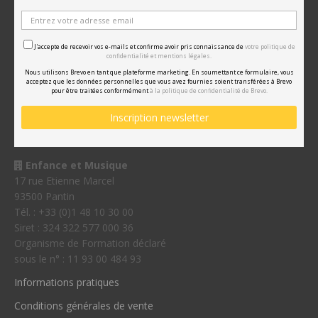
J'accepte de recevoir vos e-mails et confirme avoir pris connaissance de
votre politique de
confidentialité et mentions légales.
Nous utilisons Brevo en tant que plateforme marketing. En soumettant ce formulaire, vous
acceptez que les données personnelles que vous avez fournies soient transférées à Brevo
pour être traitées conformément
à la politique de confidentialité de Brevo.
Enfance et Musique
17 rue Etienne Marcel
93500 Pantin
Tél. : +33 (0)1 48 10 30 00
Siret : 324 322 577 000 36
Organisme de Formation déclaré
sous le n° : 11 93 00 484 93
Informations pratiques
Conditions générales de vente