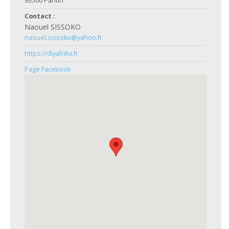
93500 Pantin
Contact :
Naouel SISSOKO
naouel.sissoko@yahoo.fr
https://diyafrika.fr
Page Facebook