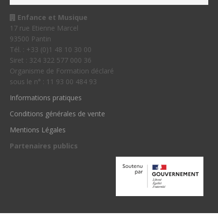
Enfance et Musique
17 rue Etienne Marcel
93500 Pantin
Tél. : +33 (0)1 48 10 30 00
Siret : 324 322 577 000 36
Organisme de Formation déclaré
sous le n° : 11 93 00 484 93
Informations pratiques
Conditions générales de vente
Mentions Légales
Partenaires publics