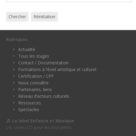
Chercher
Réinitialiser
Rubriques
Actualité
Tous les stages
Contact / Documentation
Formations à l’éveil artistique et culturel
Certification / CPF
Nous connaître
Partenaires, liens
Réseau d’acteurs culturels
Ressources
Spectacles
Le label Enfance et Musique
Cd, Livres-CD pour les tout-petits