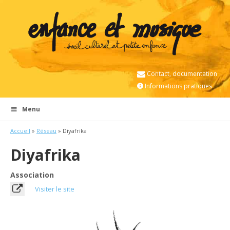
Contact, documentation
Informations pratiques
Menu
Accueil
»
Réseau
» Diyafrika
Diyafrika
Association
Visiter le site