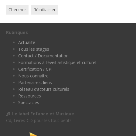
Chercher
Réinitialiser
Rubriques
Actualité
Tous les stages
Contact / Documentation
Formations à l’éveil artistique et culturel
Certification / CPF
Nous connaître
Partenaires, liens
Réseau d’acteurs culturels
Ressources
Spectacles
Le label Enfance et Musique
Cd, Livres-CD pour les tout-petits