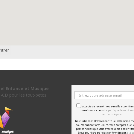
ntrer
bel Enfance et Musique
s-CD pour les tout-petits
J'accepte de recevoir vos e-mails et confirm
connaissance de
votre politique de confident
mentions légales.
Nous utilisons Brevo en tant que plateforme m
soumettant ce formulaire, vous acceptez que 
personnelles que vous avez fournies soient tr
Brevo pour être traitées conformément
à la p