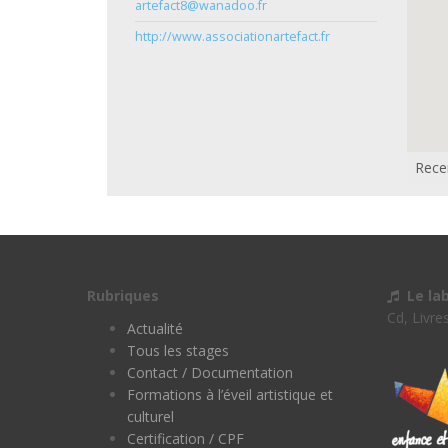
artefact8@wanadoo.fr
http://www.associationartefact.fr
Rece
Rubriques
Le la
Cd, Livre
Actualité
Tous les stages
Contact / Documentation
Formations à l’éveil artistique et
culturel
Certification / CPF