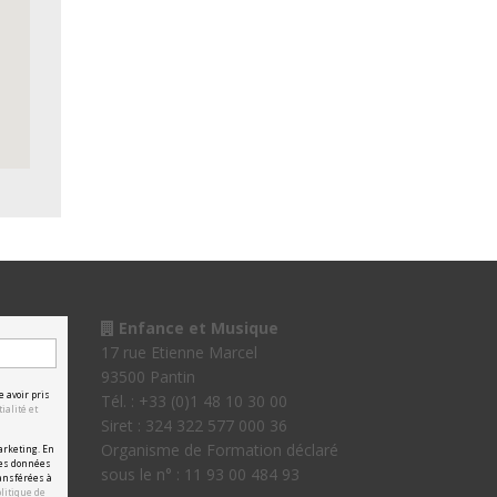
Enfance et Musique
17 rue Etienne Marcel
93500 Pantin
e avoir pris
Tél. : +33 (0)1 48 10 30 00
ialité et
Siret : 324 322 577 000 36
Organisme de Formation déclaré
arketing. En
les données
sous le n° : 11 93 00 484 93
ansférées à
olitique de